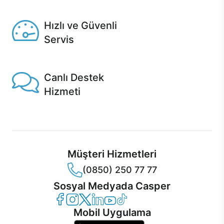
Seçili ürünlerde Aynı Gün Teslim!
Hızlı ve Güvenli
Servis
1 Saatte servis, Jet servis ve Turbo servis seçenekleri
Casper'da!
Canlı Destek
Hizmeti
Ürünlerinizle ilgili Casper Canlı Destek hizmeti her daim
sizinle.
Müşteri Hizmetleri
(0850) 250 77 77
Sosyal Medyada Casper
Casper Facebook
Casper Instagram
Casper Twitter
Casper LinkedIn
Casper YouTube
Casper TikTok
Mobil Uygulama