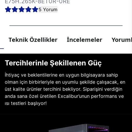
E75H.265K-8ET0R-0RE
5 Yorum
Teknik Özellikler
İncelemeler
Yoruml
Tercihlerinle Şekillenen Güç
İhtiyaç ve beklentilerine en uygun bilgisayara sahip
olman için birbirleriyle en uyumlu şekilde çalışacak, en
üst kalite ürünler tercihini bekliyor. Siparişini verdiğin
anda sana özel üretilen Excalibur’unun performans ve
ısı testleri başlıyor!