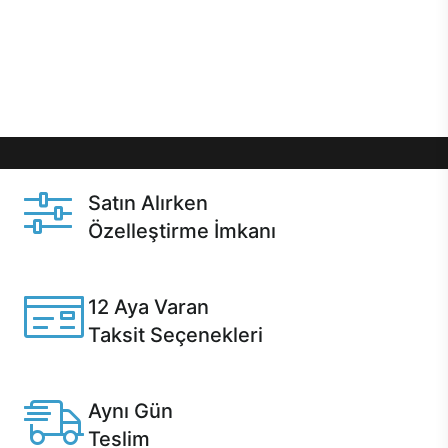
gibi özel fırsatlar Casper kullanıcılarını bekliyor.
Üstelik satın alma ve satın alma sonrasında hızlı
destek sayesinde Casper kullanıcıların her zaman
yanında!
Satın Alırken
Özelleştirme İmkanı
Casper ürünlerini satın alırken ihtiyacınıza göre
özelleştirebilirsiniz.
12 Aya Varan
Taksit Seçenekleri
Anlaşmalı kredi kartlarına 12 aya varan taksit seçenekleri
Casper'da.
Aynı Gün
Teslim