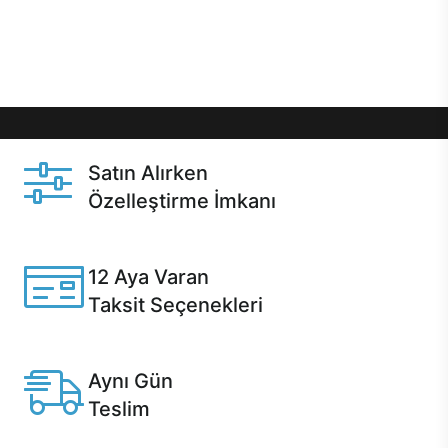
Üstelik satın alma ve satın alma sonrasında hızlı
destek sayesinde Casper kullanıcıların her zaman
yanında!
Satın Alırken
Özelleştirme İmkanı
Casper ürünlerini satın alırken ihtiyacınıza göre
özelleştirebilirsiniz.
12 Aya Varan
Taksit Seçenekleri
Anlaşmalı kredi kartlarına 12 aya varan taksit seçenekleri
Casper'da.
Aynı Gün
Teslim
Seçili ürünlerde Aynı Gün Teslim!