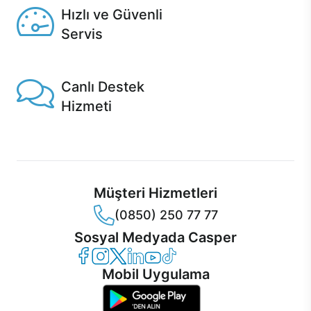
Hızlı ve Güvenli
Servis
1 Saatte servis, Jet servis ve Turbo servis seçenekleri
Casper'da!
Canlı Destek
Hizmeti
Ürünlerinizle ilgili Casper Canlı Destek hizmeti her daim
sizinle.
Müşteri Hizmetleri
(0850) 250 77 77
Sosyal Medyada Casper
Casper Facebook
Casper Instagram
Casper Twitter
Casper LinkedIn
Casper YouTube
Casper TikTok
Mobil Uygulama