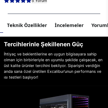
5 Yorum
Teknik Özellikler
İncelemeler
Yoruml
Tercihlerinle Şekillenen Güç
İhtiyaç ve beklentilerine en uygun bilgisayara sahip
olman için birbirleriyle en uyumlu şekilde çalışacak, en
üst kalite ürünler tercihini bekliyor. Siparişini verdiğin
anda sana özel üretilen Excalibur’unun performans ve
ısı testleri başlıyor!