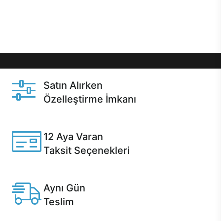
Üstelik satın alma ve satın alma sonrasında hızlı
destek sayesinde Casper kullanıcıların her zaman
yanında!
Satın Alırken
Özelleştirme İmkanı
Casper ürünlerini satın alırken ihtiyacınıza göre
özelleştirebilirsiniz.
12 Aya Varan
Taksit Seçenekleri
Anlaşmalı kredi kartlarına 12 aya varan taksit seçenekleri
Casper'da.
Aynı Gün
Teslim
Seçili ürünlerde Aynı Gün Teslim!