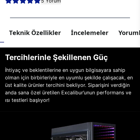
5 Yorum
Teknik Özellikler
İncelemeler
Yoruml
Tercihlerinle Şekillenen Güç
İhtiyaç ve beklentilerine en uygun bilgisayara sahip
olman için birbirleriyle en uyumlu şekilde çalışacak, en
üst kalite ürünler tercihini bekliyor. Siparişini verdiğin
anda sana özel üretilen Excalibur’unun performans ve
ısı testleri başlıyor!