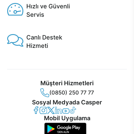
Hızlı ve Güvenli
Servis
1 Saatte servis, Jet servis ve Turbo servis seçenekleri
Casper'da!
Canlı Destek
Hizmeti
Ürünlerinizle ilgili Casper Canlı Destek hizmeti her daim
sizinle.
Müşteri Hizmetleri
(0850) 250 77 77
Sosyal Medyada Casper
Casper Facebook
Casper Instagram
Casper Twitter
Casper LinkedIn
Casper YouTube
Casper TikTok
Mobil Uygulama