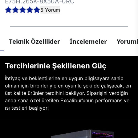
E75H.265K-8X50A-0RC
5 Yorum
Teknik Özellikler
İncelemeler
Yoruml
Tercihlerinle Şekillenen Güç
İhtiyaç ve beklentilerine en uygun bilgisayara sahip
olman için birbirleriyle en uyumlu şekilde çalışacak, en
üst kalite ürünler tercihini bekliyor. Siparişini verdiğin
anda sana özel üretilen Excalibur’unun performans ve
ısı testleri başlıyor!