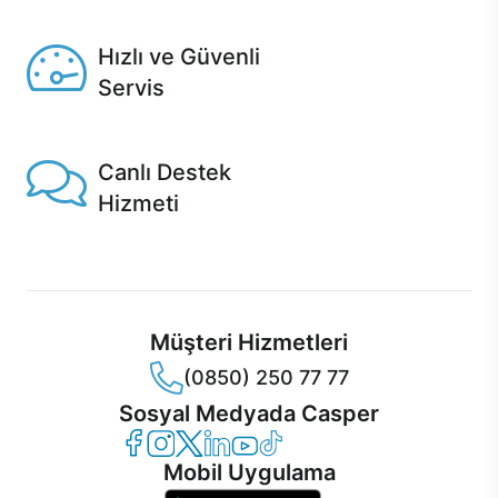
Seçili ürünlerde Aynı Gün Teslim!
Hızlı ve Güvenli
Servis
1 Saatte servis, Jet servis ve Turbo servis seçenekleri
Casper'da!
Canlı Destek
Hizmeti
Ürünlerinizle ilgili Casper Canlı Destek hizmeti her daim
sizinle.
Müşteri Hizmetleri
(0850) 250 77 77
Sosyal Medyada Casper
Casper Facebook
Casper Instagram
Casper Twitter
Casper LinkedIn
Casper YouTube
Casper TikTok
Mobil Uygulama