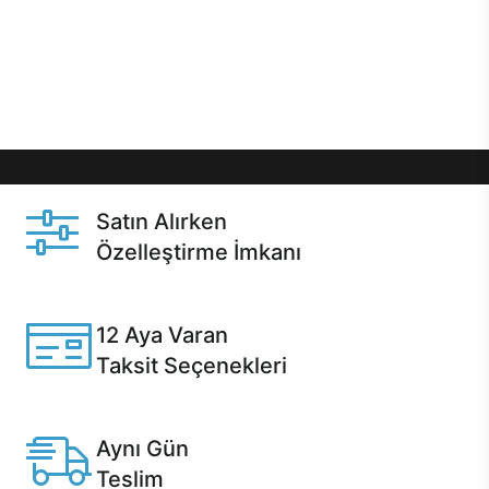
gibi özel fırsatlar Casper kullanıcılarını bekliyor.
Üstelik satın alma ve satın alma sonrasında hızlı
destek sayesinde Casper kullanıcıların her zaman
yanında!
Satın Alırken
Özelleştirme İmkanı
Casper ürünlerini satın alırken ihtiyacınıza göre
özelleştirebilirsiniz.
12 Aya Varan
Taksit Seçenekleri
Anlaşmalı kredi kartlarına 12 aya varan taksit seçenekleri
Casper'da.
Aynı Gün
Teslim