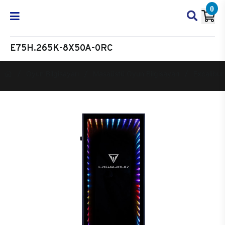
0
E75H.265K-8X50A-0RC
Oyun Bilgisayarı
Masaüstü Oyun Bilgisayarı
Excalibur