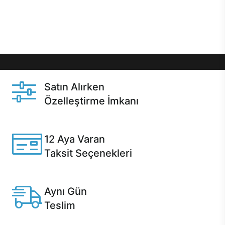
Üstelik satın alma ve satın alma sonrasında hızlı
destek sayesinde Casper kullanıcıların her zaman
yanında!
Satın Alırken
Özelleştirme İmkanı
Casper ürünlerini satın alırken ihtiyacınıza göre
özelleştirebilirsiniz.
12 Aya Varan
Taksit Seçenekleri
Anlaşmalı kredi kartlarına 12 aya varan taksit seçenekleri
Casper'da.
Aynı Gün
Teslim
Seçili ürünlerde Aynı Gün Teslim!