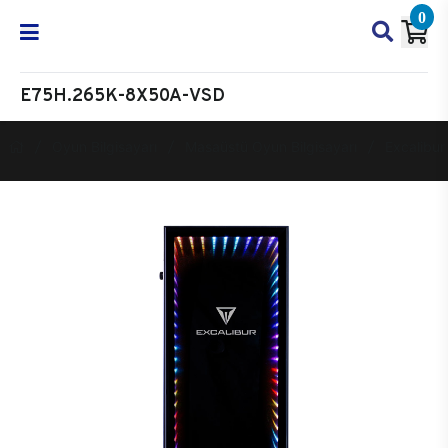
0
E75H.265K-8X50A-VSD
Oyun Bilgisayarı
Masaüstü Oyun Bilgisayarı
Excalibur