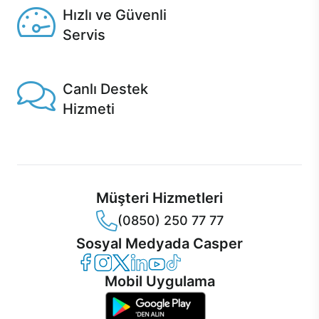
Hızlı ve Güvenli
Servis
1 Saatte servis, Jet servis ve Turbo servis seçenekleri
Casper'da!
Canlı Destek
Hizmeti
Ürünlerinizle ilgili Casper Canlı Destek hizmeti her daim
sizinle.
Müşteri Hizmetleri
(0850) 250 77 77
Sosyal Medyada Casper
Casper Facebook
Casper Instagram
Casper Twitter
Casper LinkedIn
Casper YouTube
Casper TikTok
Mobil Uygulama