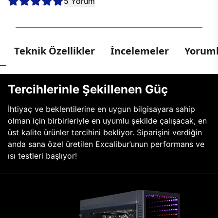
5 Yorum
Teknik Özellikler
İncelemeler
Yoruml
Tercihlerinle Şekillenen Güç
İhtiyaç ve beklentilerine en uygun bilgisayara sahip
olman için birbirleriyle en uyumlu şekilde çalışacak, en
üst kalite ürünler tercihini bekliyor. Siparişini verdiğin
anda sana özel üretilen Excalibur’unun performans ve
ısı testleri başlıyor!