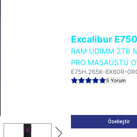
Excalibur E75
RAM UDIMM 2TB M
PRO MASAÜSTÜ OY
E75H.265K-8X60R-0R
5 Yorum
Özelleştir