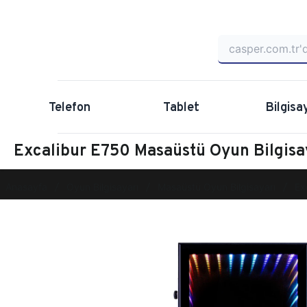
Telefon
Tablet
Bilgisa
Excalibur E750 Masaüstü Oyun Bilgi
Anasayfa
Oyun Bilgisayarı
Masaüstü Oyun Bilgisayarı
Ex