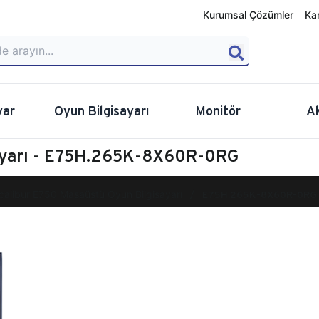
Kurumsal Çözümler
Ka
yar
Oyun Bilgisayarı
Monitör
A
sayarı - E75H.265K-8X60R-0RG
calibur E750 Masaüstü Oyun Bilgisayarı
E75H.265K-8X60R-0RG