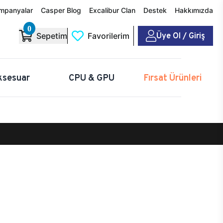
mpanyalar
Casper Blog
Excalibur Clan
Destek
Hakkımızda
0
Üye Ol / Giriş
Sepetim
Favorilerim
ksesuar
CPU & GPU
Fırsat Ürünleri