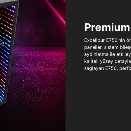
Premium 
Excalibur E750’nin ö
paneller, sistem bile
aydınlatma ile etkile
kaliteli yüzey detay
sağlayan E750, perfo