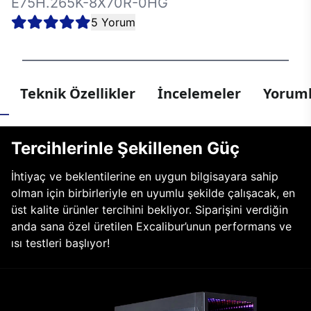
E75H.265K-8X70R-0HG
5 Yorum
Teknik Özellikler
İncelemeler
Yoruml
Tercihlerinle Şekillenen Güç
İhtiyaç ve beklentilerine en uygun bilgisayara sahip
olman için birbirleriyle en uyumlu şekilde çalışacak, en
üst kalite ürünler tercihini bekliyor. Siparişini verdiğin
anda sana özel üretilen Excalibur’unun performans ve
ısı testleri başlıyor!