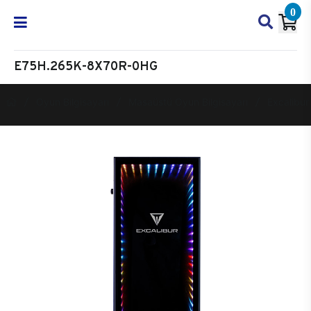
0
E75H.265K-8X70R-0HG
Oyun Bilgisayarı
Masaüstü Oyun Bilgisayarı
Excalibur