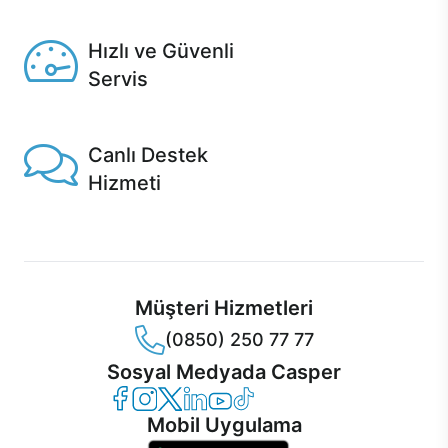
Seçili ürünlerde Aynı Gün Teslim!
Hızlı ve Güvenli
Servis
1 Saatte servis, Jet servis ve Turbo servis seçenekleri
Casper'da!
Canlı Destek
Hizmeti
Ürünlerinizle ilgili Casper Canlı Destek hizmeti her daim
sizinle.
Müşteri Hizmetleri
(0850) 250 77 77
Sosyal Medyada Casper
Casper Facebook
Casper Instagram
Casper Twitter
Casper LinkedIn
Casper YouTube
Casper TikTok
Mobil Uygulama