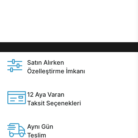
gibi özel fırsatlar Casper kullanıcılarını bekliyor.
Üstelik satın alma ve satın alma sonrasında hızlı
destek sayesinde Casper kullanıcıların her zaman
yanında!
Satın Alırken
Özelleştirme İmkanı
Casper ürünlerini satın alırken ihtiyacınıza göre
özelleştirebilirsiniz.
12 Aya Varan
Taksit Seçenekleri
Anlaşmalı kredi kartlarına 12 aya varan taksit seçenekleri
Casper'da.
Aynı Gün
Teslim