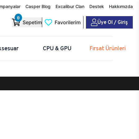
mpanyalar
Casper Blog
Excalibur Clan
Destek
Hakkımızda
0
Üye Ol / Giriş
Sepetim
Favorilerim
ksesuar
CPU & GPU
Fırsat Ürünleri