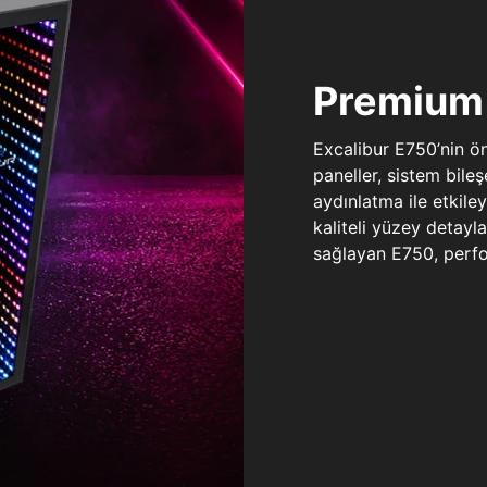
Premium 
Excalibur E750’nin ö
paneller, sistem bile
aydınlatma ile etkile
kaliteli yüzey detay
sağlayan E750, perfo