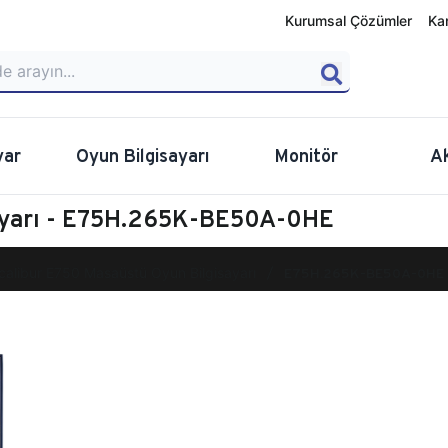
Kurumsal Çözümler
Ka
yar
Oyun Bilgisayarı
Monitör
A
sayarı - E75H.265K-BE50A-0HE
calibur E750 Masaüstü Oyun Bilgisayarı
E75H.265K-BE50A-0HE