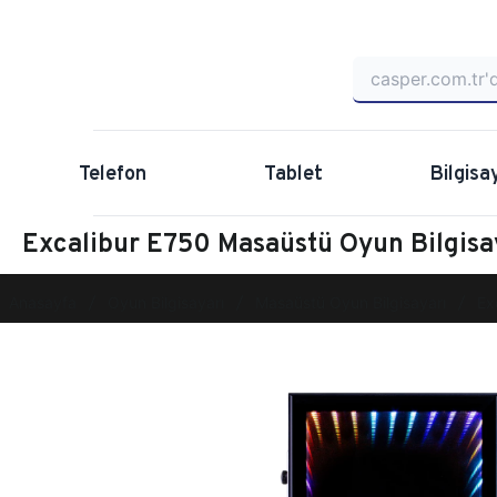
Telefon
Tablet
Bilgisa
Excalibur E750 Masaüstü Oyun Bilgi
Anasayfa
Oyun Bilgisayarı
Masaüstü Oyun Bilgisayarı
Ex