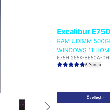
Excalibur E75
RAM UDIMM 500GB
WINDOWS 11 HOME
E75H.265K-BE50A-0H
5 Yorum
Özelleştir