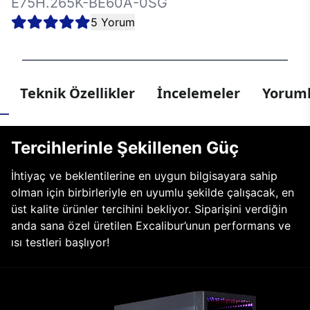
E75H.265K-BE60A-0SG
5 Yorum
Teknik Özellikler
İncelemeler
Yoruml
Tercihlerinle Şekillenen Güç
İhtiyaç ve beklentilerine en uygun bilgisayara sahip
olman için birbirleriyle en uyumlu şekilde çalışacak, en
üst kalite ürünler tercihini bekliyor. Siparişini verdiğin
anda sana özel üretilen Excalibur’unun performans ve
ısı testleri başlıyor!