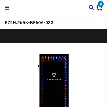
0
E75H.265K-BE60A-0SG
Oyun Bilgisayarı
Masaüstü Oyun Bilgisayarı
Excalibur