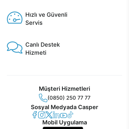
Seçili ürünlerde Aynı Gün Teslim!
Hızlı ve Güvenli
Servis
1 Saatte servis, Jet servis ve Turbo servis seçenekleri
Casper'da!
Canlı Destek
Hizmeti
Ürünlerinizle ilgili Casper Canlı Destek hizmeti her daim
sizinle.
Müşteri Hizmetleri
(0850) 250 77 77
Sosyal Medyada Casper
Casper Facebook
Casper Instagram
Casper Twitter
Casper LinkedIn
Casper YouTube
Casper TikTok
Mobil Uygulama