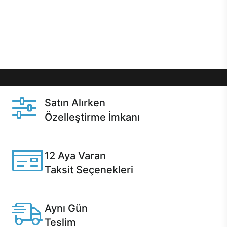
gibi özel fırsatlar Casper kullanıcılarını bekliyor.
Üstelik satın alma ve satın alma sonrasında hızlı
destek sayesinde Casper kullanıcıların her zaman
yanında!
Satın Alırken
Özelleştirme İmkanı
Casper ürünlerini satın alırken ihtiyacınıza göre
özelleştirebilirsiniz.
12 Aya Varan
Taksit Seçenekleri
Anlaşmalı kredi kartlarına 12 aya varan taksit seçenekleri
Casper'da.
Aynı Gün
Teslim