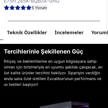
E75H.265K-BQ60A-0HG
5 Yorum
Teknik Özellikler
İncelemeler
Yoruml
Tercihlerinle Şekillenen Güç
İhtiyaç ve beklentilerine en uygun bilgisayara sahip
olman için birbirleriyle en uyumlu şekilde çalışacak, en
üst kalite ürünler tercihini bekliyor. Siparişini verdiğin
anda sana özel üretilen Excalibur’unun performans ve
ısı testleri başlıyor!