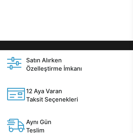
gibi özel fırsatlar Casper kullanıcılarını bekliyor.
Üstelik satın alma ve satın alma sonrasında hızlı
destek sayesinde Casper kullanıcıların her zaman
yanında!
Satın Alırken
Özelleştirme İmkanı
Casper ürünlerini satın alırken ihtiyacınıza göre
özelleştirebilirsiniz.
12 Aya Varan
Taksit Seçenekleri
Anlaşmalı kredi kartlarına 12 aya varan taksit seçenekleri
Casper'da.
Aynı Gün
Teslim