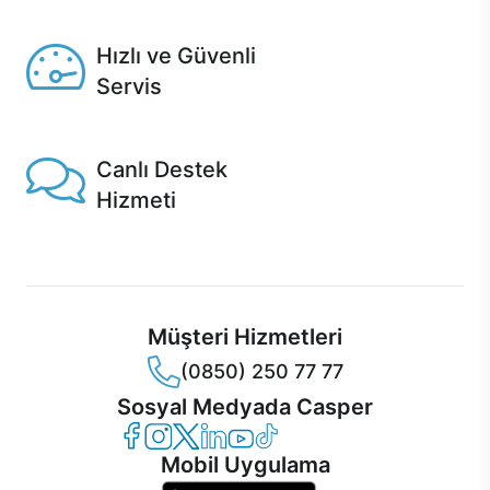
Seçili ürünlerde Aynı Gün Teslim!
Hızlı ve Güvenli
Servis
1 Saatte servis, Jet servis ve Turbo servis seçenekleri
Casper'da!
Canlı Destek
Hizmeti
Ürünlerinizle ilgili Casper Canlı Destek hizmeti her daim
sizinle.
Müşteri Hizmetleri
(0850) 250 77 77
Sosyal Medyada Casper
Casper Facebook
Casper Instagram
Casper Twitter
Casper LinkedIn
Casper YouTube
Casper TikTok
Mobil Uygulama