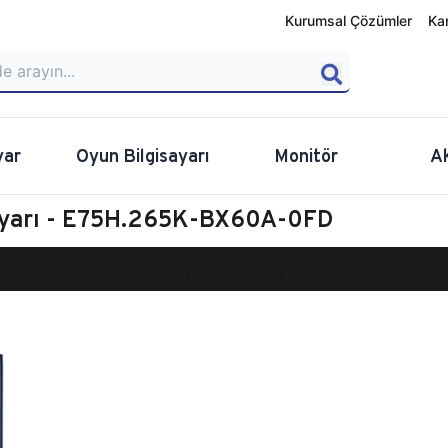
Kurumsal Çözümler
Ka
yar
Oyun Bilgisayarı
Monitör
A
sayarı - E75H.265K-BX60A-0FD
calibur E750 Masaüstü Oyun Bilgisayarı
E75H.265K-BX60A-0FD