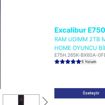
Excalibur E75
RAM UDIMM 2TB M
HOME OYUNCU BİL
E75H.265K-BX60A-0F
5 Yorum
Özelleştir