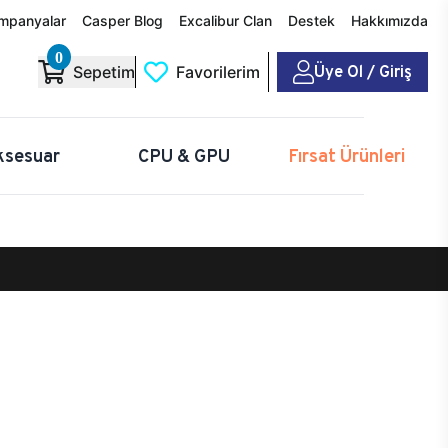
mpanyalar
Casper Blog
Excalibur Clan
Destek
Hakkımızda
0
Üye Ol / Giriş
Sepetim
Favorilerim
ksesuar
CPU & GPU
Fırsat Ürünleri