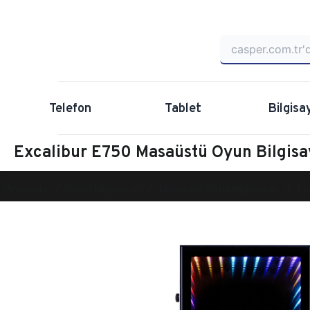
Telefon
Tablet
Bilgisa
Excalibur E750 Masaüstü Oyun Bilgi
Anasayfa
Oyun Bilgisayarı
Masaüstü Oyun Bilgisayarı
Ex