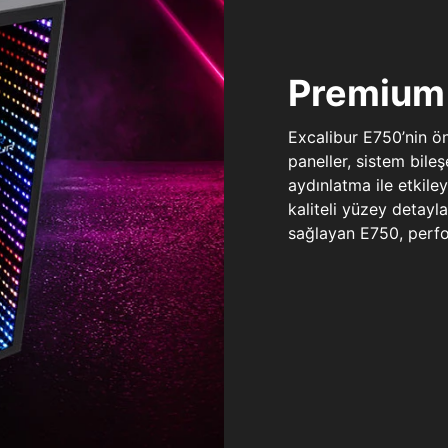
Premium 
Excalibur E750’nin ö
paneller, sistem bile
aydınlatma ile etkile
kaliteli yüzey detay
sağlayan E750, perfo