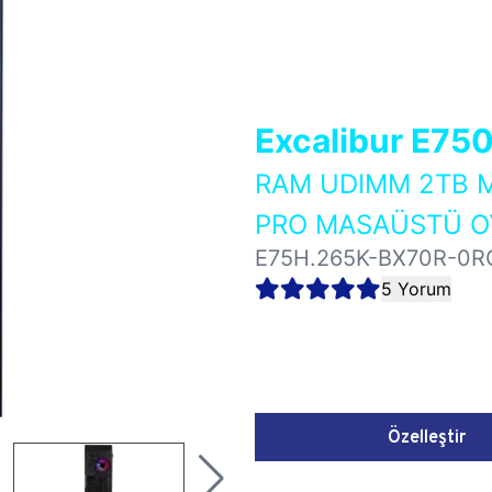
Excalibur E75
RAM UDIMM 2TB M
PRO MASAÜSTÜ OY
E75H.265K-BX70R-0R
5 Yorum
Özelleştir