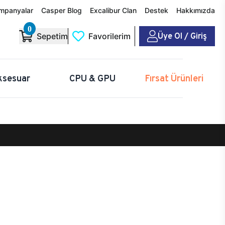
mpanyalar
Casper Blog
Excalibur Clan
Destek
Hakkımızda
0
Üye Ol / Giriş
Sepetim
Favorilerim
ksesuar
CPU & GPU
Fırsat Ürünleri