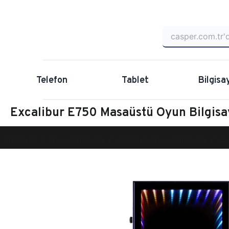
Telefon
Tablet
Bilgisa
Excalibur E750 Masaüstü Oyun Bilgi
Anasayfa
Oyun Bilgisayarı
Masaüstü Oyun Bilgisayarı
Ex