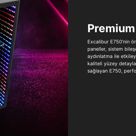
Premium 
Excalibur E750’nin ö
paneller, sistem bile
aydınlatma ile etkile
kaliteli yüzey detay
sağlayan E750, perfo