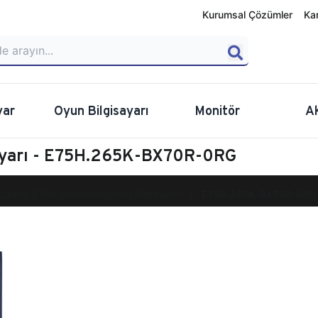
Kurumsal Çözümler
Ka
yar
Oyun Bilgisayarı
Monitör
A
sayarı - E75H.265K-BX70R-0RG
calibur E750 Masaüstü Oyun Bilgisayarı
E75H.265K-BX70R-0RG