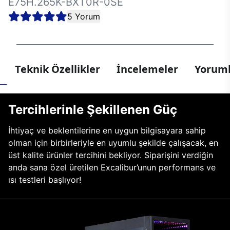
E75H.265K-BXT0R-0SE
5 Yorum
Teknik Özellikler
İncelemeler
Yoruml
Tercihlerinle Şekillenen Güç
İhtiyaç ve beklentilerine en uygun bilgisayara sahip
olman için birbirleriyle en uyumlu şekilde çalışacak, en
üst kalite ürünler tercihini bekliyor. Siparişini verdiğin
anda sana özel üretilen Excalibur’unun performans ve
ısı testleri başlıyor!