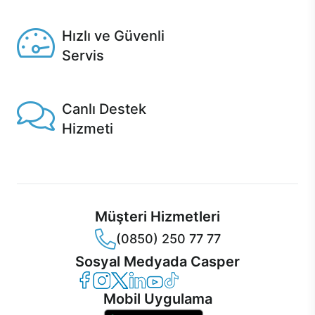
Seçili ürünlerde Aynı Gün Teslim!
Hızlı ve Güvenli
Servis
1 Saatte servis, Jet servis ve Turbo servis seçenekleri
Casper'da!
Canlı Destek
Hizmeti
Ürünlerinizle ilgili Casper Canlı Destek hizmeti her daim
sizinle.
Müşteri Hizmetleri
(0850) 250 77 77
Sosyal Medyada Casper
Casper Facebook
Casper Instagram
Casper Twitter
Casper LinkedIn
Casper YouTube
Casper TikTok
Mobil Uygulama