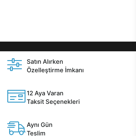
gibi özel fırsatlar Casper kullanıcılarını bekliyor.
Üstelik satın alma ve satın alma sonrasında hızlı
destek sayesinde Casper kullanıcıların her zaman
yanında!
Satın Alırken
Özelleştirme İmkanı
Casper ürünlerini satın alırken ihtiyacınıza göre
özelleştirebilirsiniz.
12 Aya Varan
Taksit Seçenekleri
Anlaşmalı kredi kartlarına 12 aya varan taksit seçenekleri
Casper'da.
Aynı Gün
Teslim