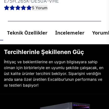
E75H.265K-DE50A-VHE
5 Yorum
Teknik Özellikler
İncelemeler
Yoruml
Tercihlerinle Şekillenen Güç
İhtiyaç ve beklentilerine en uygun bilgisayara sahip
olman için birbirleriyle en uyumlu şekilde çalışacak, en
üst kalite ürünler tercihini bekliyor. Siparişini verdiğin
anda sana özel üretilen Excalibur’unun performans ve
ısı testleri başlıyor!