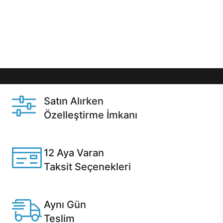
gibi özel fırsatlar Casper kullanıcılarını bekliyor.
Üstelik satın alma ve satın alma sonrasında hızlı
destek sayesinde Casper kullanıcıların her zaman
yanında!
Satın Alırken
Özelleştirme İmkanı
Casper ürünlerini satın alırken ihtiyacınıza göre
özelleştirebilirsiniz.
12 Aya Varan
Taksit Seçenekleri
Anlaşmalı kredi kartlarına 12 aya varan taksit seçenekleri
Casper'da.
Aynı Gün
Teslim