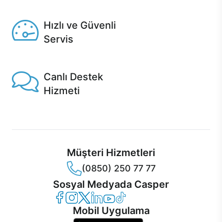
Seçili ürünlerde Aynı Gün Teslim!
Hızlı ve Güvenli
Servis
1 Saatte servis, Jet servis ve Turbo servis seçenekleri
Casper'da!
Canlı Destek
Hizmeti
Ürünlerinizle ilgili Casper Canlı Destek hizmeti her daim
sizinle.
Müşteri Hizmetleri
(0850) 250 77 77
Sosyal Medyada Casper
Casper Facebook
Casper Instagram
Casper Twitter
Casper LinkedIn
Casper YouTube
Casper TikTok
Mobil Uygulama