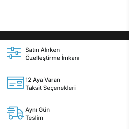
Üstelik satın alma ve satın alma sonrasında hızlı
destek sayesinde Casper kullanıcıların her zaman
yanında!
Satın Alırken
Özelleştirme İmkanı
Casper ürünlerini satın alırken ihtiyacınıza göre
özelleştirebilirsiniz.
12 Aya Varan
Taksit Seçenekleri
Anlaşmalı kredi kartlarına 12 aya varan taksit seçenekleri
Casper'da.
Aynı Gün
Teslim
Seçili ürünlerde Aynı Gün Teslim!