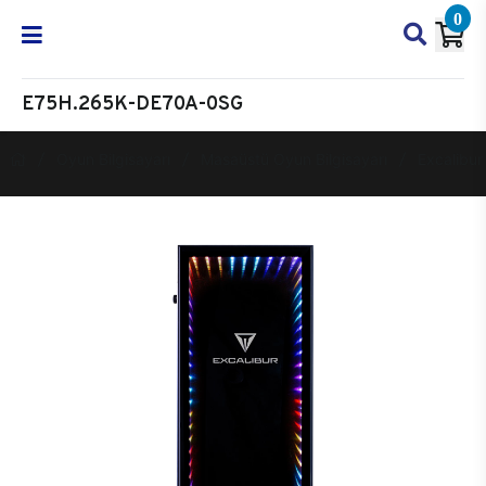
0
E75H.265K-DE70A-0SG
Oyun Bilgisayarı
Masaüstü Oyun Bilgisayarı
Excalibur