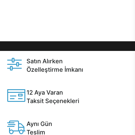
gibi özel fırsatlar Casper kullanıcılarını bekliyor.
Üstelik satın alma ve satın alma sonrasında hızlı
destek sayesinde Casper kullanıcıların her zaman
yanında!
Satın Alırken
Özelleştirme İmkanı
Casper ürünlerini satın alırken ihtiyacınıza göre
özelleştirebilirsiniz.
12 Aya Varan
Taksit Seçenekleri
Anlaşmalı kredi kartlarına 12 aya varan taksit seçenekleri
Casper'da.
Aynı Gün
Teslim