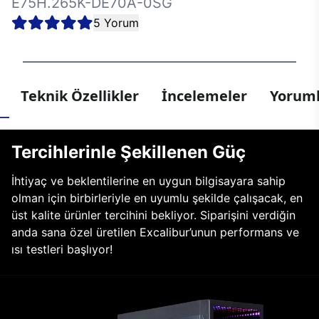
E75H.265K-DE70A-0SG
5 Yorum
Teknik Özellikler
İncelemeler
Yoruml
Tercihlerinle Şekillenen Güç
İhtiyaç ve beklentilerine en uygun bilgisayara sahip
olman için birbirleriyle en uyumlu şekilde çalışacak, en
üst kalite ürünler tercihini bekliyor. Siparişini verdiğin
anda sana özel üretilen Excalibur’unun performans ve
ısı testleri başlıyor!