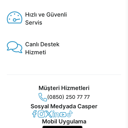
Seçili ürünlerde Aynı Gün Teslim!
Hızlı ve Güvenli
Servis
1 Saatte servis, Jet servis ve Turbo servis seçenekleri
Casper'da!
Canlı Destek
Hizmeti
Ürünlerinizle ilgili Casper Canlı Destek hizmeti her daim
sizinle.
Müşteri Hizmetleri
(0850) 250 77 77
Sosyal Medyada Casper
Casper Facebook
Casper Instagram
Casper Twitter
Casper LinkedIn
Casper YouTube
Casper TikTok
Mobil Uygulama