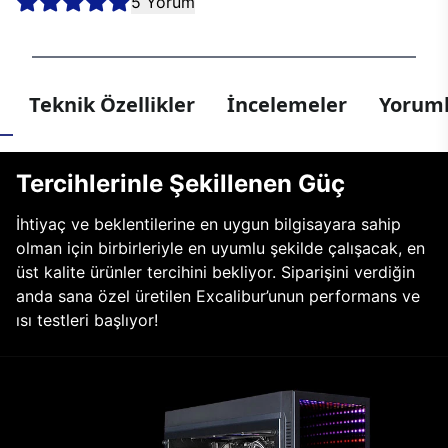
5 Yorum
Teknik Özellikler
İncelemeler
Yoruml
Tercihlerinle Şekillenen Güç
İhtiyaç ve beklentilerine en uygun bilgisayara sahip
olman için birbirleriyle en uyumlu şekilde çalışacak, en
üst kalite ürünler tercihini bekliyor. Siparişini verdiğin
anda sana özel üretilen Excalibur’unun performans ve
ısı testleri başlıyor!