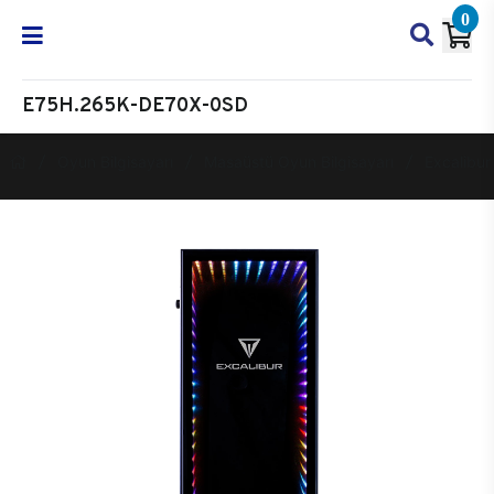
0
E75H.265K-DE70X-0SD
Oyun Bilgisayarı
Masaüstü Oyun Bilgisayarı
Excalibur