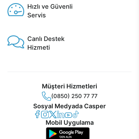
Hızlı ve Güvenli
Servis
1 Saatte servis, Jet servis ve Turbo servis seçenekleri
Casper'da!
Canlı Destek
Hizmeti
Ürünlerinizle ilgili Casper Canlı Destek hizmeti her daim
sizinle.
Müşteri Hizmetleri
(0850) 250 77 77
Sosyal Medyada Casper
Casper Facebook
Casper Instagram
Casper Twitter
Casper LinkedIn
Casper YouTube
Casper TikTok
Mobil Uygulama