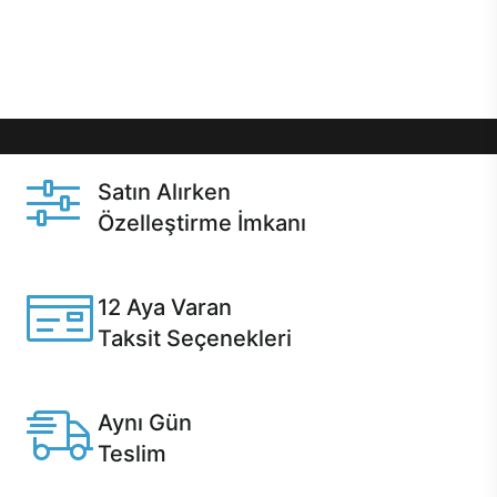
Üstelik satın alma ve satın alma sonrasında hızlı
destek sayesinde Casper kullanıcıların her zaman
yanında!
Satın Alırken
Özelleştirme İmkanı
Casper ürünlerini satın alırken ihtiyacınıza göre
özelleştirebilirsiniz.
12 Aya Varan
Taksit Seçenekleri
Anlaşmalı kredi kartlarına 12 aya varan taksit seçenekleri
Casper'da.
Aynı Gün
Teslim
Seçili ürünlerde Aynı Gün Teslim!