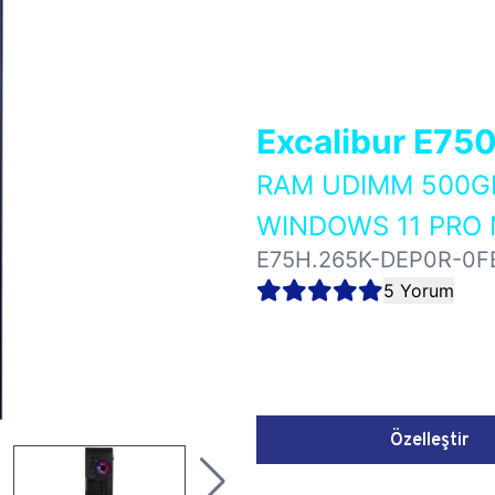
Excalibur E75
RAM UDIMM 500GB
WINDOWS 11 PRO 
E75H.265K-DEP0R-0F
5 Yorum
Özelleştir