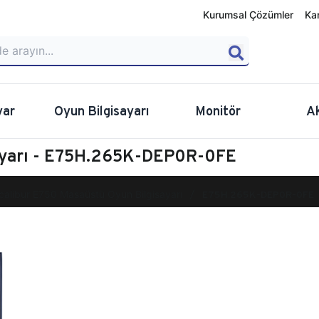
Kurumsal Çözümler
Ka
yar
Oyun Bilgisayarı
Monitör
A
sayarı - E75H.265K-DEP0R-0FE
calibur E750 Masaüstü Oyun Bilgisayarı
E75H.265K-DEP0R-0FE