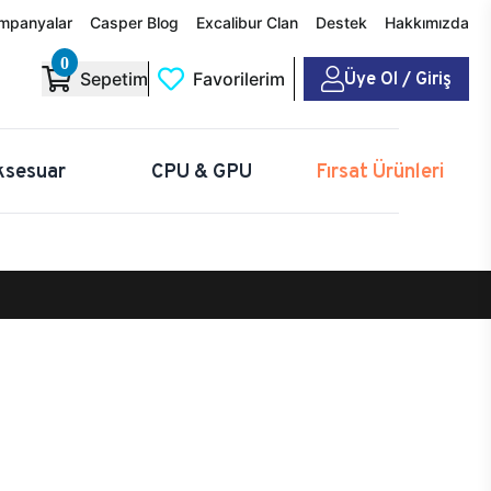
mpanyalar
Casper Blog
Excalibur Clan
Destek
Hakkımızda
0
Üye Ol / Giriş
Sepetim
Favorilerim
ksesuar
CPU & GPU
Fırsat Ürünleri