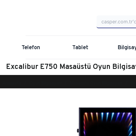
Telefon
Tablet
Bilgisa
Excalibur E750 Masaüstü Oyun Bilgi
Anasayfa
Oyun Bilgisayarı
Masaüstü Oyun Bilgisayarı
Ex