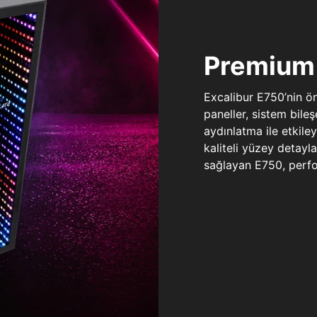
Premium 
Excalibur E750’nin ö
paneller, sistem bile
aydınlatma ile etkile
kaliteli yüzey detay
sağlayan E750, perfo