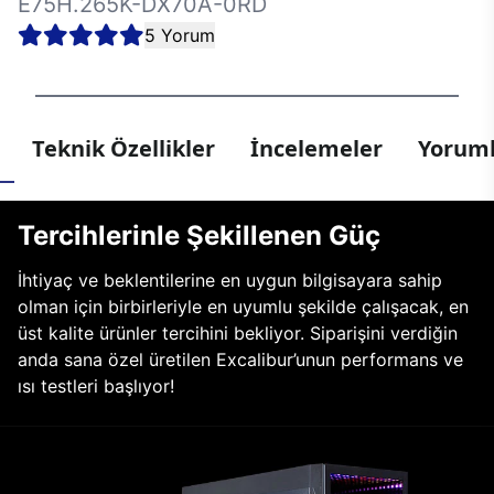
E75H.265K-DX70A-0RD
5 Yorum
Teknik Özellikler
İncelemeler
Yoruml
Tercihlerinle Şekillenen Güç
İhtiyaç ve beklentilerine en uygun bilgisayara sahip
olman için birbirleriyle en uyumlu şekilde çalışacak, en
üst kalite ürünler tercihini bekliyor. Siparişini verdiğin
anda sana özel üretilen Excalibur’unun performans ve
ısı testleri başlıyor!