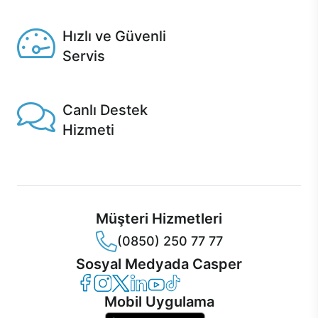
Seçili ürünlerde Aynı Gün Teslim!
Hızlı ve Güvenli
Servis
1 Saatte servis, Jet servis ve Turbo servis seçenekleri
Casper'da!
Canlı Destek
Hizmeti
Ürünlerinizle ilgili Casper Canlı Destek hizmeti her daim
sizinle.
Müşteri Hizmetleri
(0850) 250 77 77
Sosyal Medyada Casper
Casper Facebook
Casper Instagram
Casper Twitter
Casper LinkedIn
Casper YouTube
Casper TikTok
Mobil Uygulama