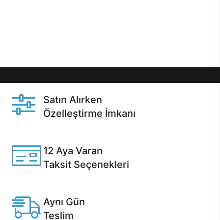
gibi özel fırsatlar Casper kullanıcılarını bekliyor.
Üstelik satın alma ve satın alma sonrasında hızlı
destek sayesinde Casper kullanıcıların her zaman
yanında!
Satın Alırken
Özelleştirme İmkanı
Casper ürünlerini satın alırken ihtiyacınıza göre
özelleştirebilirsiniz.
12 Aya Varan
Taksit Seçenekleri
Anlaşmalı kredi kartlarına 12 aya varan taksit seçenekleri
Casper'da.
Aynı Gün
Teslim