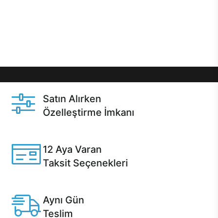
gibi özel fırsatlar Casper kullanıcılarını bekliyor.
Üstelik satın alma ve satın alma sonrasında hızlı
destek sayesinde Casper kullanıcıların her zaman
yanında!
Satın Alırken
Özelleştirme İmkanı
Casper ürünlerini satın alırken ihtiyacınıza göre
özelleştirebilirsiniz.
12 Aya Varan
Taksit Seçenekleri
Anlaşmalı kredi kartlarına 12 aya varan taksit seçenekleri
Casper'da.
Aynı Gün
Teslim