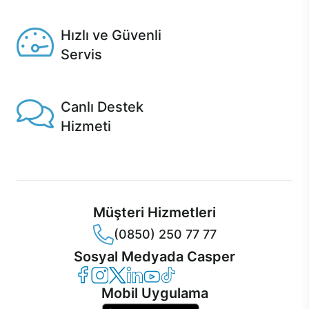
Seçili ürünlerde Aynı Gün Teslim!
Hızlı ve Güvenli
Servis
1 Saatte servis, Jet servis ve Turbo servis seçenekleri
Casper'da!
Canlı Destek
Hizmeti
Ürünlerinizle ilgili Casper Canlı Destek hizmeti her daim
sizinle.
Müşteri Hizmetleri
(0850) 250 77 77
Sosyal Medyada Casper
Casper Facebook
Casper Instagram
Casper Twitter
Casper LinkedIn
Casper YouTube
Casper TikTok
Mobil Uygulama