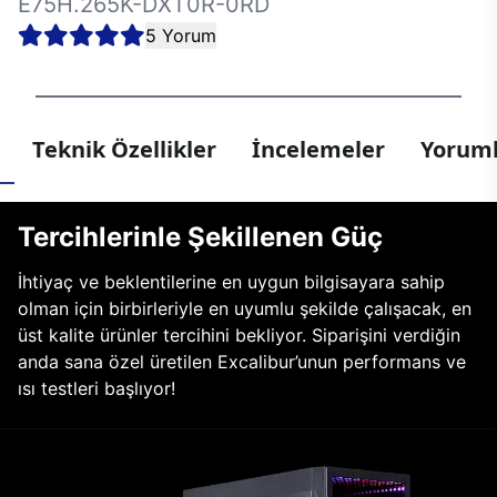
E75H.265K-DXT0R-0RD
5 Yorum
Teknik Özellikler
İncelemeler
Yoruml
Tercihlerinle Şekillenen Güç
İhtiyaç ve beklentilerine en uygun bilgisayara sahip
olman için birbirleriyle en uyumlu şekilde çalışacak, en
üst kalite ürünler tercihini bekliyor. Siparişini verdiğin
anda sana özel üretilen Excalibur’unun performans ve
ısı testleri başlıyor!