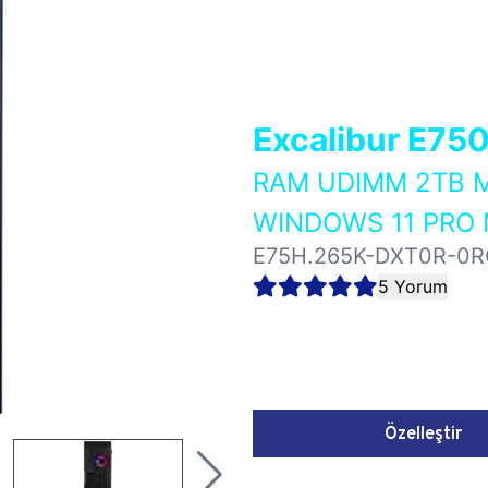
Excalibur E75
RAM UDIMM 2TB M
WINDOWS 11 PRO 
E75H.265K-DXT0R-0R
5 Yorum
Özelleştir