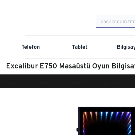
Telefon
Tablet
Bilgisa
Excalibur E750 Masaüstü Oyun Bilgi
Anasayfa
Oyun Bilgisayarı
Masaüstü Oyun Bilgisayarı
Ex