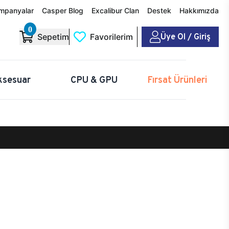
mpanyalar
Casper Blog
Excalibur Clan
Destek
Hakkımızda
0
Üye Ol / Giriş
Sepetim
Favorilerim
ksesuar
CPU & GPU
Fırsat Ürünleri