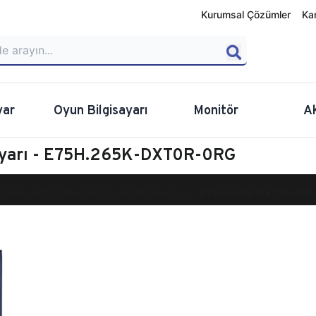
Kurumsal Çözümler
Ka
yar
Oyun Bilgisayarı
Monitör
A
sayarı - E75H.265K-DXT0R-0RG
calibur E750 Masaüstü Oyun Bilgisayarı
E75H.265K-DXT0R-0RG