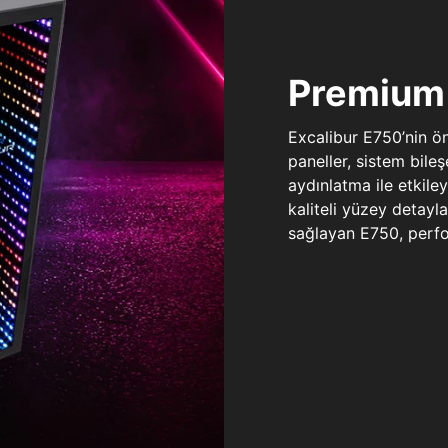
Premium 
Excalibur E750’nin ö
paneller, sistem bile
aydınlatma ile etkile
kaliteli yüzey detay
sağlayan E750, perfo