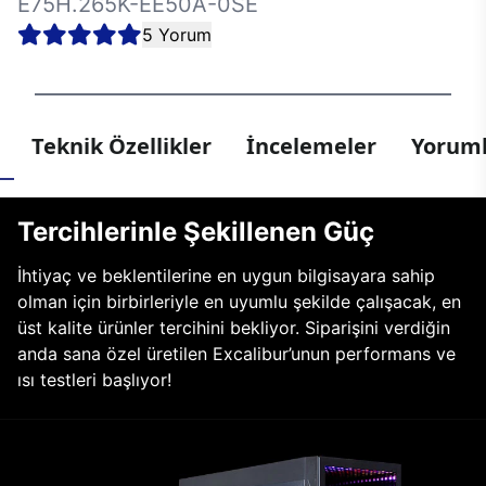
E75H.265K-EE50A-0SE
5 Yorum
Teknik Özellikler
İncelemeler
Yoruml
Tercihlerinle Şekillenen Güç
İhtiyaç ve beklentilerine en uygun bilgisayara sahip
olman için birbirleriyle en uyumlu şekilde çalışacak, en
üst kalite ürünler tercihini bekliyor. Siparişini verdiğin
anda sana özel üretilen Excalibur’unun performans ve
ısı testleri başlıyor!