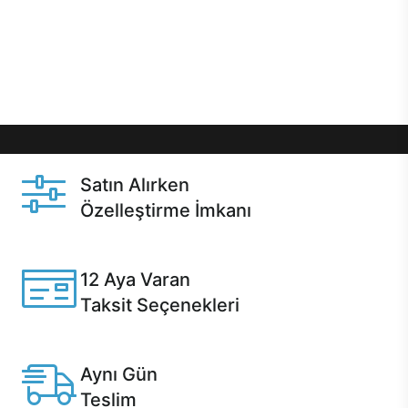
gibi özel fırsatlar Casper kullanıcılarını bekliyor.
Üstelik satın alma ve satın alma sonrasında hızlı
destek sayesinde Casper kullanıcıların her zaman
yanında!
Satın Alırken
Özelleştirme İmkanı
Casper ürünlerini satın alırken ihtiyacınıza göre
özelleştirebilirsiniz.
12 Aya Varan
Taksit Seçenekleri
Anlaşmalı kredi kartlarına 12 aya varan taksit seçenekleri
Casper'da.
Aynı Gün
Teslim