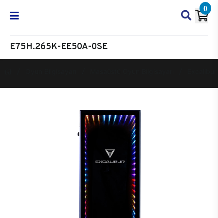
0
E75H.265K-EE50A-0SE
Oyun Bilgisayarı
Masaüstü Oyun Bilgisayarı
Excalibur