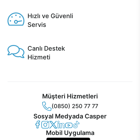
Seçili ürünlerde Aynı Gün Teslim!
Hızlı ve Güvenli
Servis
1 Saatte servis, Jet servis ve Turbo servis seçenekleri
Casper'da!
Canlı Destek
Hizmeti
Ürünlerinizle ilgili Casper Canlı Destek hizmeti her daim
sizinle.
Müşteri Hizmetleri
(0850) 250 77 77
Sosyal Medyada Casper
Casper Facebook
Casper Instagram
Casper Twitter
Casper LinkedIn
Casper YouTube
Casper TikTok
Mobil Uygulama