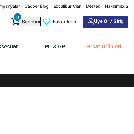
mpanyalar
Casper Blog
Excalibur Clan
Destek
Hakkımızda
0
Üye Ol / Giriş
Sepetim
Favorilerim
ksesuar
CPU & GPU
Fırsat Ürünleri