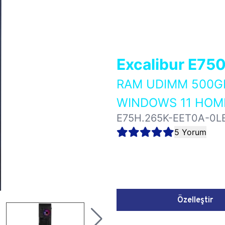
Excalibur E75
RAM UDIMM 500GB
WINDOWS 11 HOME
E75H.265K-EET0A-0L
5 Yorum
Özelleştir