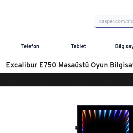
Telefon
Tablet
Bilgisa
Excalibur E750 Masaüstü Oyun Bilgis
Anasayfa
Oyun Bilgisayarı
Masaüstü Oyun Bilgisayarı
Ex