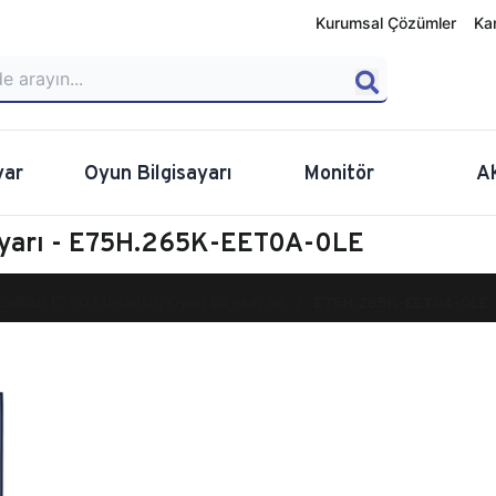
Kurumsal Çözümler
Ka
yar
Oyun Bilgisayarı
Monitör
A
ayarı - E75H.265K-EET0A-0LE
calibur E750 Masaüstü Oyun Bilgisayarı
E75H.265K-EET0A-0LE