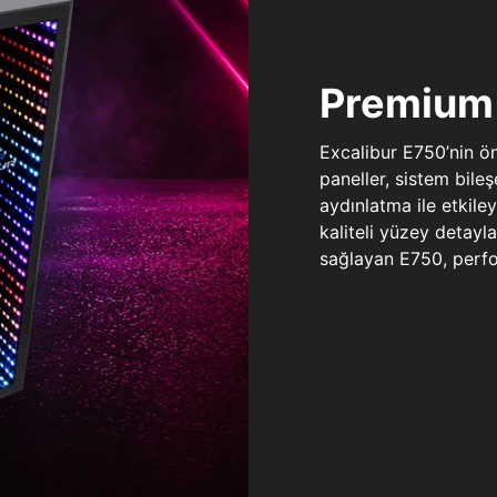
Premium 
Excalibur E750’nin ö
paneller, sistem bile
aydınlatma ile etkile
kaliteli yüzey detay
sağlayan E750, perfo