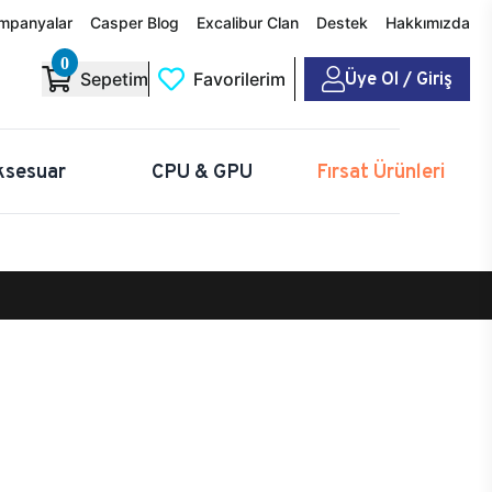
mpanyalar
Casper Blog
Excalibur Clan
Destek
Hakkımızda
0
Üye Ol / Giriş
Sepetim
Favorilerim
ksesuar
CPU & GPU
Fırsat Ürünleri