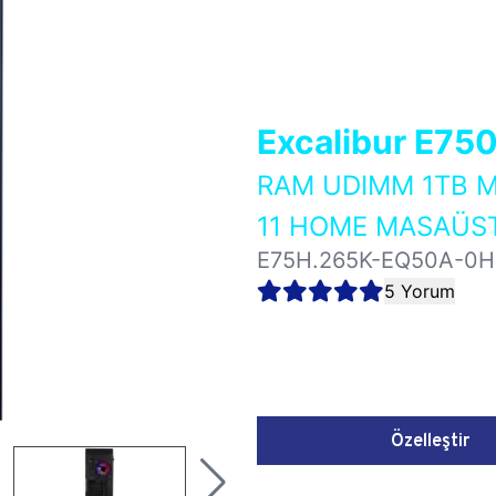
Excalibur E75
RAM UDIMM 1TB M
11 HOME MASAÜST
E75H.265K-EQ50A-0
5 Yorum
Özelleştir