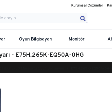
Kurumsal Çözümler
Ka
yar
Oyun Bilgisayarı
Monitör
A
sayarı - E75H.265K-EQ50A-0HG
calibur E750 Masaüstü Oyun Bilgisayarı
E75H.265K-EQ50A-0HG