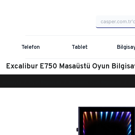
Telefon
Tablet
Bilgisa
Excalibur E750 Masaüstü Oyun Bilgi
Anasayfa
Oyun Bilgisayarı
Masaüstü Oyun Bilgisayarı
Ex