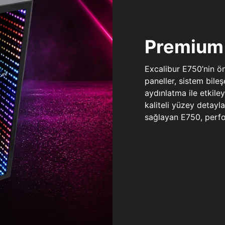
Premium 
Excalibur E750’nin ö
paneller, sistem bile
aydınlatma ile etkile
kaliteli yüzey detay
sağlayan E750, perfo