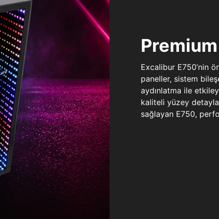
Premium 
Excalibur E750’nin ö
paneller, sistem bile
aydınlatma ile etkile
kaliteli yüzey detay
sağlayan E750, perfo