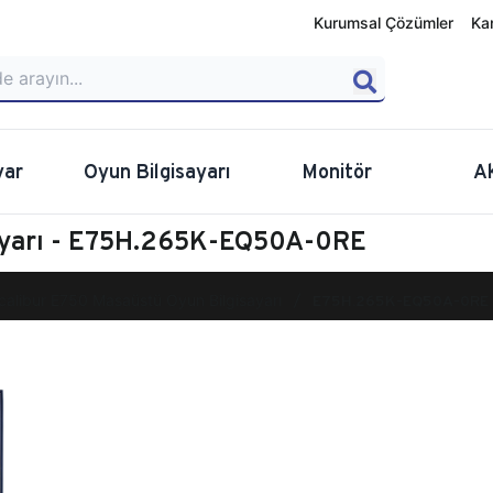
Kurumsal Çözümler
Ka
yar
Oyun Bilgisayarı
Monitör
A
sayarı - E75H.265K-EQ50A-0RE
calibur E750 Masaüstü Oyun Bilgisayarı
E75H.265K-EQ50A-0RE