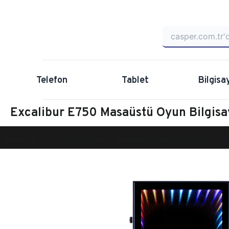
Telefon
Tablet
Bilgisa
Excalibur E750 Masaüstü Oyun Bilgi
Anasayfa
Oyun Bilgisayarı
Masaüstü Oyun Bilgisayarı
Ex