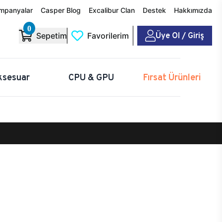
mpanyalar
Casper Blog
Excalibur Clan
Destek
Hakkımızda
0
Üye Ol / Giriş
Sepetim
Favorilerim
ksesuar
CPU & GPU
Fırsat Ürünleri