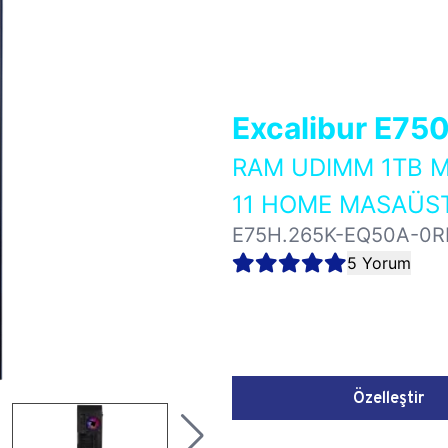
Excalibur E75
RAM UDIMM 1TB M
11 HOME MASAÜST
E75H.265K-EQ50A-0R
5 Yorum
Özelleştir