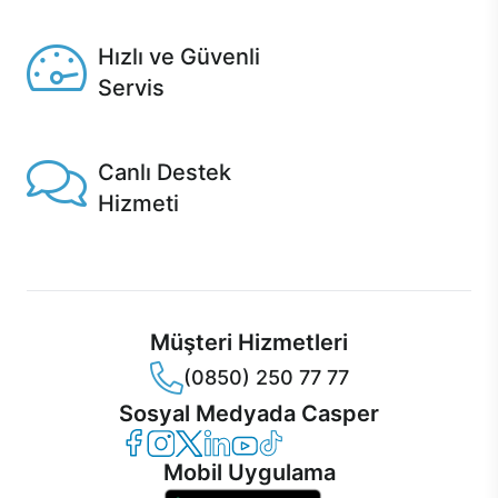
Seçili ürünlerde Aynı Gün Teslim!
Hızlı ve Güvenli
Servis
1 Saatte servis, Jet servis ve Turbo servis seçenekleri
Casper'da!
Canlı Destek
Hizmeti
Ürünlerinizle ilgili Casper Canlı Destek hizmeti her daim
sizinle.
Müşteri Hizmetleri
(0850) 250 77 77
Sosyal Medyada Casper
Casper Facebook
Casper Instagram
Casper Twitter
Casper LinkedIn
Casper YouTube
Casper TikTok
Mobil Uygulama