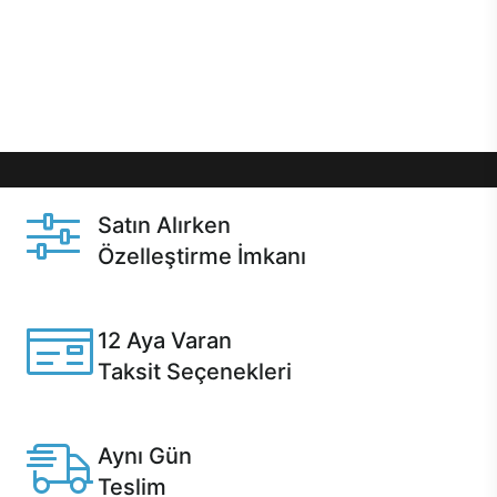
gibi özel fırsatlar Casper kullanıcılarını bekliyor.
Üstelik satın alma ve satın alma sonrasında hızlı
destek sayesinde Casper kullanıcıların her zaman
yanında!
Satın Alırken
Özelleştirme İmkanı
Casper ürünlerini satın alırken ihtiyacınıza göre
özelleştirebilirsiniz.
12 Aya Varan
Taksit Seçenekleri
Anlaşmalı kredi kartlarına 12 aya varan taksit seçenekleri
Casper'da.
Aynı Gün
Teslim