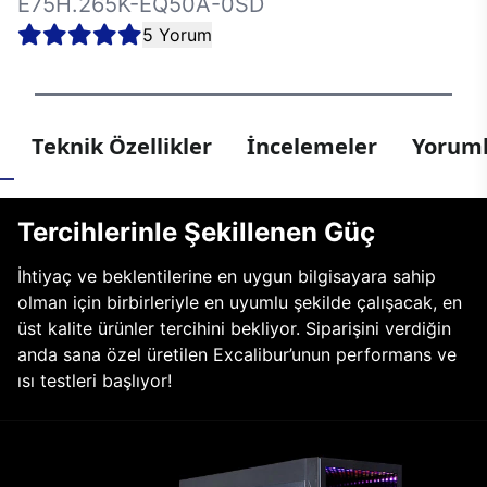
E75H.265K-EQ50A-0SD
5 Yorum
Teknik Özellikler
İncelemeler
Yoruml
Tercihlerinle Şekillenen Güç
İhtiyaç ve beklentilerine en uygun bilgisayara sahip
olman için birbirleriyle en uyumlu şekilde çalışacak, en
üst kalite ürünler tercihini bekliyor. Siparişini verdiğin
anda sana özel üretilen Excalibur’unun performans ve
ısı testleri başlıyor!