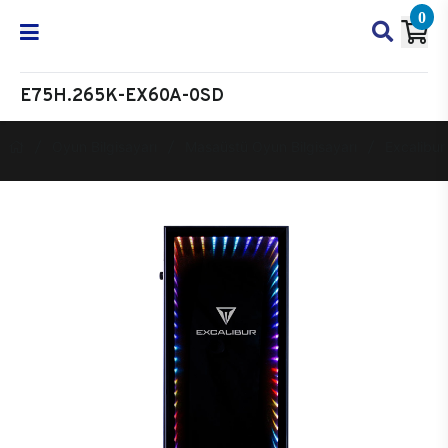
0
E75H.265K-EX60A-0SD
Oyun Bilgisayarı
Masaüstü Oyun Bilgisayarı
Excalibur