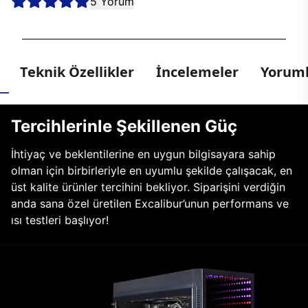
5 Yorum
Teknik Özellikler
İncelemeler
Yoruml
Tercihlerinle Şekillenen Güç
İhtiyaç ve beklentilerine en uygun bilgisayara sahip
olman için birbirleriyle en uyumlu şekilde çalışacak, en
üst kalite ürünler tercihini bekliyor. Siparişini verdiğin
anda sana özel üretilen Excalibur’unun performans ve
ısı testleri başlıyor!