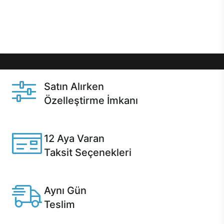
Üstelik satın alma ve satın alma sonrasında hızlı
destek sayesinde Casper kullanıcıların her zaman
yanında!
Satın Alırken
Özelleştirme İmkanı
Casper ürünlerini satın alırken ihtiyacınıza göre
özelleştirebilirsiniz.
12 Aya Varan
Taksit Seçenekleri
Anlaşmalı kredi kartlarına 12 aya varan taksit seçenekleri
Casper'da.
Aynı Gün
Teslim
Seçili ürünlerde Aynı Gün Teslim!