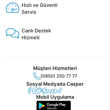
Hızlı ve Güvenli
Servis
1 Saatte servis, Jet servis ve Turbo servis seçenekleri
Casper'da!
Canlı Destek
Hizmeti
Ürünlerinizle ilgili Casper Canlı Destek hizmeti her daim
sizinle.
Müşteri Hizmetleri
(0850) 250 77 77
Sosyal Medyada Casper
Casper Facebook
Casper Instagram
Casper Twitter
Casper LinkedIn
Casper YouTube
Casper TikTok
Mobil Uygulama