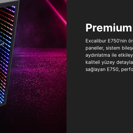
Premium 
Excalibur E750’nin ö
paneller, sistem bile
aydınlatma ile etkile
kaliteli yüzey detay
sağlayan E750, perfo