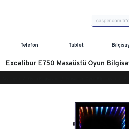
Telefon
Tablet
Bilgisa
Excalibur E750 Masaüstü Oyun Bilgis
Anasayfa
Oyun Bilgisayarı
Masaüstü Oyun Bilgisayarı
Ex