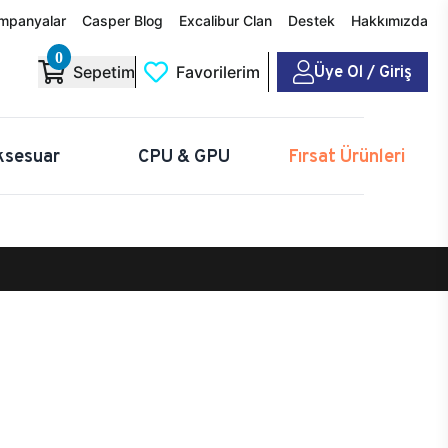
mpanyalar
Casper Blog
Excalibur Clan
Destek
Hakkımızda
0
Üye Ol / Giriş
Sepetim
Favorilerim
ksesuar
CPU & GPU
Fırsat Ürünleri