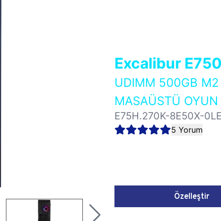
Excalibur E75
UDIMM 500GB M2 
MASAÜSTÜ OYUN B
E75H.270K-8E50X-0L
5 Yorum
Özelleştir