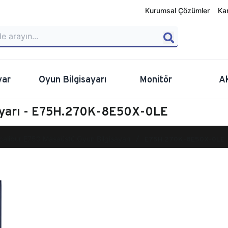
Kurumsal Çözümler
Ka
yar
Oyun Bilgisayarı
Monitör
A
ayarı - E75H.270K-8E50X-0LE
calibur E750 Masaüstü Oyun Bilgisayarı
E75H.270K-8E50X-0LE