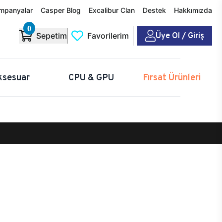
mpanyalar
Casper Blog
Excalibur Clan
Destek
Hakkımızda
0
Üye Ol / Giriş
Sepetim
Favorilerim
ksesuar
CPU & GPU
Fırsat Ürünleri