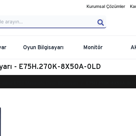
Kurumsal Çözümler
Ka
yar
Oyun Bilgisayarı
Monitör
A
sayarı - E75H.270K-8X50A-0LD
calibur E750 Masaüstü Oyun Bilgisayarı
E75H.270K-8X50A-0LD