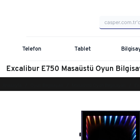
Telefon
Tablet
Bilgisa
Excalibur E750 Masaüstü Oyun Bilgi
Anasayfa
Oyun Bilgisayarı
Masaüstü Oyun Bilgisayarı
Ex