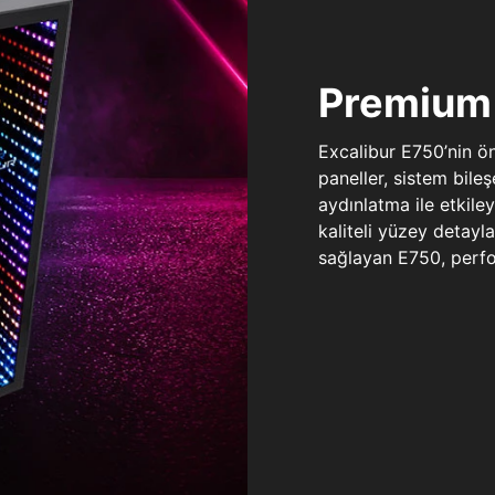
Premium 
Excalibur E750’nin ö
paneller, sistem bile
aydınlatma ile etkile
kaliteli yüzey detay
sağlayan E750, perfo