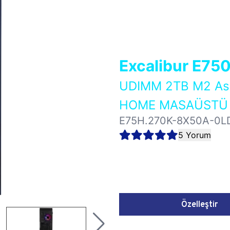
Excalibur E75
UDIMM 2TB M2 As
HOME MASAÜSTÜ 
E75H.270K-8X50A-0L
5 Yorum
Özelleştir