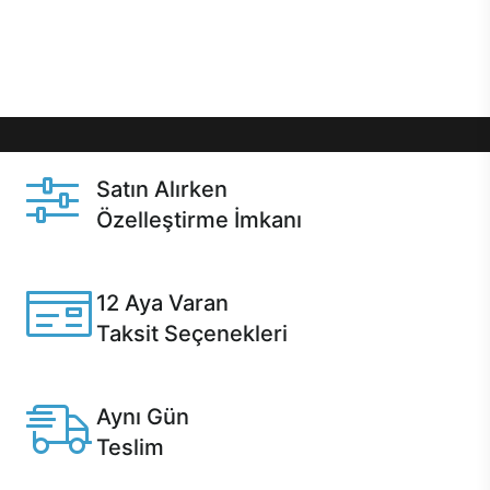
Üstelik satın alma ve satın alma sonrasında hızlı
destek sayesinde Casper kullanıcıların her zaman
yanında!
Satın Alırken
Özelleştirme İmkanı
Casper ürünlerini satın alırken ihtiyacınıza göre
özelleştirebilirsiniz.
12 Aya Varan
Taksit Seçenekleri
Anlaşmalı kredi kartlarına 12 aya varan taksit seçenekleri
Casper'da.
Aynı Gün
Teslim
Seçili ürünlerde Aynı Gün Teslim!