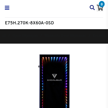
0
E75H.270K-8X60A-0SD
Oyun Bilgisayarı
Masaüstü Oyun Bilgisayarı
Excalibur