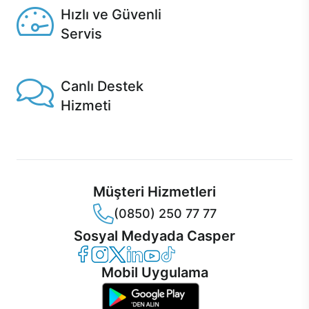
Hızlı ve Güvenli
Servis
1 Saatte servis, Jet servis ve Turbo servis seçenekleri
Casper'da!
Canlı Destek
Hizmeti
Ürünlerinizle ilgili Casper Canlı Destek hizmeti her daim
sizinle.
Müşteri Hizmetleri
(0850) 250 77 77
Sosyal Medyada Casper
Casper Facebook
Casper Instagram
Casper Twitter
Casper LinkedIn
Casper YouTube
Casper TikTok
Mobil Uygulama