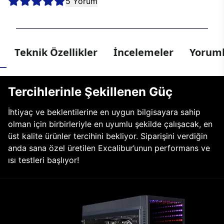
5 Yorum
Teknik Özellikler
İncelemeler
Yoruml
Tercihlerinle Şekillenen Güç
İhtiyaç ve beklentilerine en uygun bilgisayara sahip
olman için birbirleriyle en uyumlu şekilde çalışacak, en
üst kalite ürünler tercihini bekliyor. Siparişini verdiğin
anda sana özel üretilen Excalibur’unun performans ve
ısı testleri başlıyor!