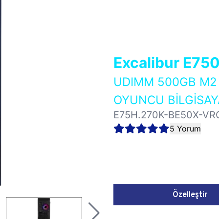
Excalibur E75
UDIMM 500GB M2 
OYUNCU BİLGİSAY
E75H.270K-BE50X-VR
5 Yorum
Özelleştir