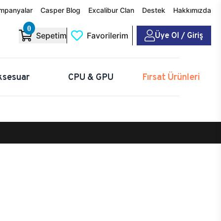
mpanyalar
Casper Blog
Excalibur Clan
Destek
Hakkımızda
0
Üye Ol / Giriş
Sepetim
Favorilerim
ksesuar
CPU & GPU
Fırsat Ürünleri