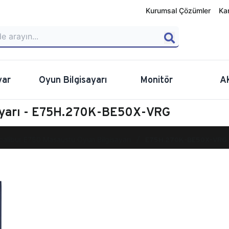
Kurumsal Çözümler
Ka
yar
Oyun Bilgisayarı
Monitör
A
sayarı - E75H.270K-BE50X-VRG
calibur E750 Masaüstü Oyun Bilgisayarı
E75H.270K-BE50X-VRG