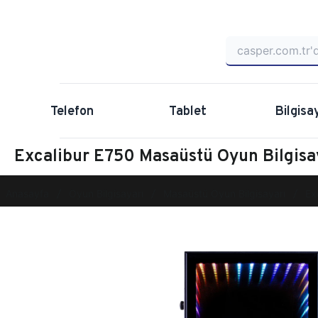
Telefon
Tablet
Bilgisa
Excalibur E750 Masaüstü Oyun Bilgi
Anasayfa
Oyun Bilgisayarı
Masaüstü Oyun Bilgisayarı
Ex