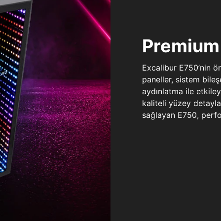
Premium 
Excalibur E750’nin ö
paneller, sistem bile
aydınlatma ile etkile
kaliteli yüzey detay
sağlayan E750, perfo