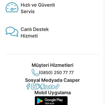
Hızlı ve Güvenli
Servis
1 Saatte servis, Jet servis ve Turbo servis seçenekleri
Casper'da!
Canlı Destek
Hizmeti
Ürünlerinizle ilgili Casper Canlı Destek hizmeti her daim
sizinle.
Müşteri Hizmetleri
(0850) 250 77 77
Sosyal Medyada Casper
Casper Facebook
Casper Instagram
Casper Twitter
Casper LinkedIn
Casper YouTube
Casper TikTok
Mobil Uygulama