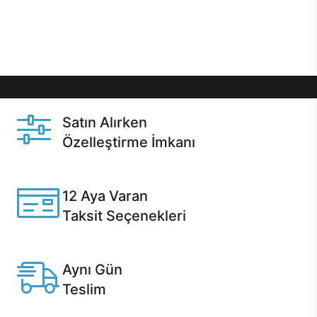
Üstelik satın alma ve satın alma sonrasında hızlı
destek sayesinde Casper kullanıcıların her zaman
yanında!
Satın Alırken
Özelleştirme İmkanı
Casper ürünlerini satın alırken ihtiyacınıza göre
özelleştirebilirsiniz.
12 Aya Varan
Taksit Seçenekleri
Anlaşmalı kredi kartlarına 12 aya varan taksit seçenekleri
Casper'da.
Aynı Gün
Teslim
Seçili ürünlerde Aynı Gün Teslim!