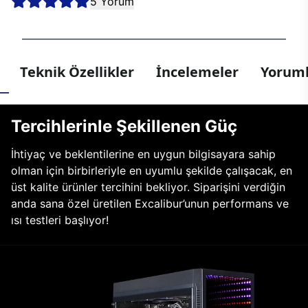
5 Yorum
Teknik Özellikler
İncelemeler
Yoruml
Tercihlerinle Şekillenen Güç
İhtiyaç ve beklentilerine en uygun bilgisayara sahip
olman için birbirleriyle en uyumlu şekilde çalışacak, en
üst kalite ürünler tercihini bekliyor. Siparişini verdiğin
anda sana özel üretilen Excalibur’unun performans ve
ısı testleri başlıyor!