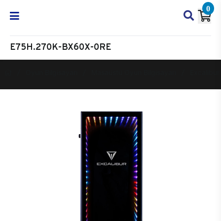
0
E75H.270K-BX60X-0RE
Oyun Bilgisayarı
Masaüstü Oyun Bilgisayarı
Excalibur