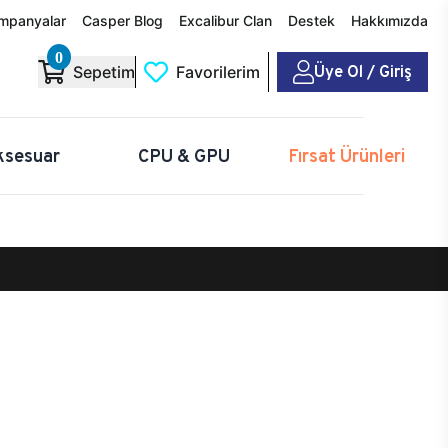
mpanyalar
Casper Blog
Excalibur Clan
Destek
Hakkımızda
0
Üye Ol / Giriş
Sepetim
Favorilerim
ksesuar
CPU & GPU
Fırsat Ürünleri