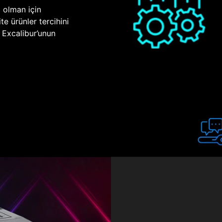
p olman için
te ürünler tercihini
n Excalibur’unun