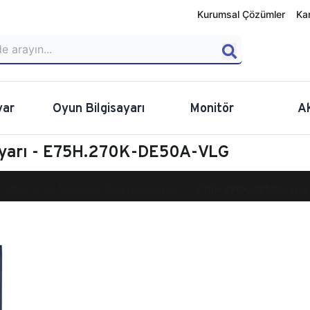
Kurumsal Çözümler
Ka
yar
Oyun Bilgisayarı
Monitör
A
sayarı - E75H.270K-DE50A-VLG
calibur E750 Masaüstü Oyun Bilgisayarı
E75H.270K-DE50A-VLG