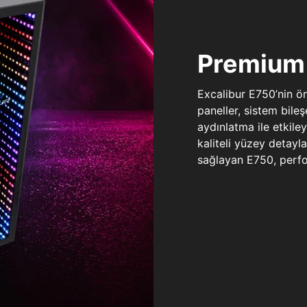
Premium 
Excalibur E750’nin ö
paneller, sistem bile
aydınlatma ile etkile
kaliteli yüzey detay
sağlayan E750, perfo