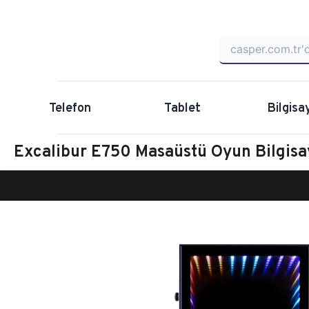
Telefon
Tablet
Bilgisa
Excalibur E750 Masaüstü Oyun Bilgi
Anasayfa
Oyun Bilgisayarı
Masaüstü Oyun Bilgisayarı
Ex