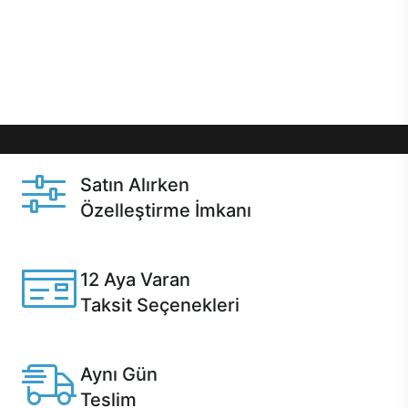
gibi özel fırsatlar Casper kullanıcılarını bekliyor.
Üstelik satın alma ve satın alma sonrasında hızlı
destek sayesinde Casper kullanıcıların her zaman
yanında!
Satın Alırken
Özelleştirme İmkanı
Casper ürünlerini satın alırken ihtiyacınıza göre
özelleştirebilirsiniz.
12 Aya Varan
Taksit Seçenekleri
Anlaşmalı kredi kartlarına 12 aya varan taksit seçenekleri
Casper'da.
Aynı Gün
Teslim