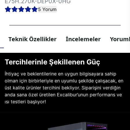
E75H.270K-DEP0X-0HG
5 Yorum
Teknik Özellikler
İncelemeler
Yoruml
Tercihlerinle Şekillenen Güç
İhtiyaç ve beklentilerine en uygun bilgisayara sahip
olman için birbirleriyle en uyumlu şekilde çalışacak, en
üst kalite ürünler tercihini bekliyor. Siparişini verdiğin
anda sana özel üretilen Excalibur’unun performans ve
ısı testleri başlıyor!