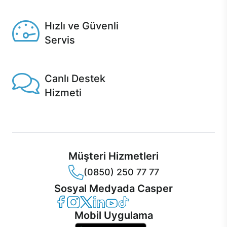
Seçili ürünlerde Aynı Gün Teslim!
Hızlı ve Güvenli
Servis
1 Saatte servis, Jet servis ve Turbo servis seçenekleri
Casper'da!
Canlı Destek
Hizmeti
Ürünlerinizle ilgili Casper Canlı Destek hizmeti her daim
sizinle.
Müşteri Hizmetleri
(0850) 250 77 77
Sosyal Medyada Casper
Casper Facebook
Casper Instagram
Casper Twitter
Casper LinkedIn
Casper YouTube
Casper TikTok
Mobil Uygulama