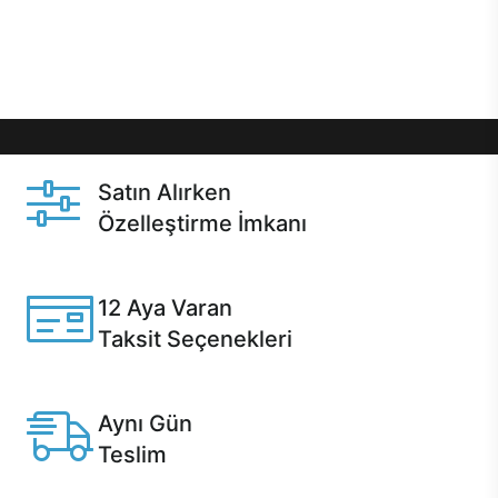
Üstelik satın alma ve satın alma sonrasında hızlı
destek sayesinde Casper kullanıcıların her zaman
yanında!
Satın Alırken
Özelleştirme İmkanı
Casper ürünlerini satın alırken ihtiyacınıza göre
özelleştirebilirsiniz.
12 Aya Varan
Taksit Seçenekleri
Anlaşmalı kredi kartlarına 12 aya varan taksit seçenekleri
Casper'da.
Aynı Gün
Teslim
Seçili ürünlerde Aynı Gün Teslim!