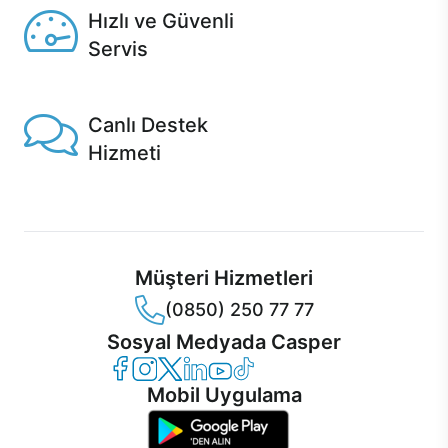
Hızlı ve Güvenli
Servis
1 Saatte servis, Jet servis ve Turbo servis seçenekleri
Casper'da!
Canlı Destek
Hizmeti
Ürünlerinizle ilgili Casper Canlı Destek hizmeti her daim
sizinle.
Müşteri Hizmetleri
(0850) 250 77 77
Sosyal Medyada Casper
Casper Facebook
Casper Instagram
Casper Twitter
Casper LinkedIn
Casper YouTube
Casper TikTok
Mobil Uygulama