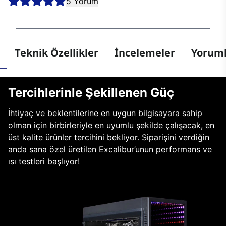
5 Yorum
Teknik Özellikler
İncelemeler
Yoruml
Tercihlerinle Şekillenen Güç
İhtiyaç ve beklentilerine en uygun bilgisayara sahip
olman için birbirleriyle en uyumlu şekilde çalışacak, en
üst kalite ürünler tercihini bekliyor. Siparişini verdiğin
anda sana özel üretilen Excalibur’unun performans ve
ısı testleri başlıyor!