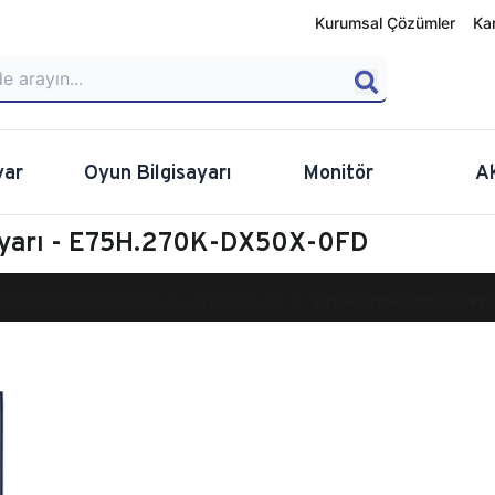
Kurumsal Çözümler
Ka
yar
Oyun Bilgisayarı
Monitör
A
sayarı - E75H.270K-DX50X-0FD
calibur E750 Masaüstü Oyun Bilgisayarı
E75H.270K-DX50X-0FD