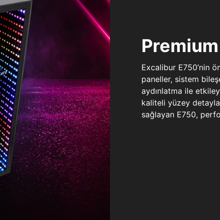
Premium 
Excalibur E750’nin ö
paneller, sistem bile
aydınlatma ile etkile
kaliteli yüzey detay
sağlayan E750, perfo