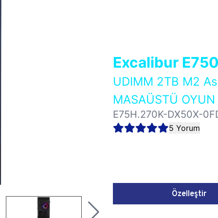
Excalibur E75
UDIMM 2TB M2 As
MASAÜSTÜ OYUN B
E75H.270K-DX50X-0F
5 Yorum
Özelleştir