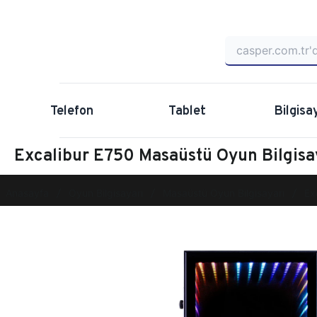
Telefon
Tablet
Bilgisa
Excalibur E750 Masaüstü Oyun Bilgi
Anasayfa
Oyun Bilgisayarı
Masaüstü Oyun Bilgisayarı
Ex