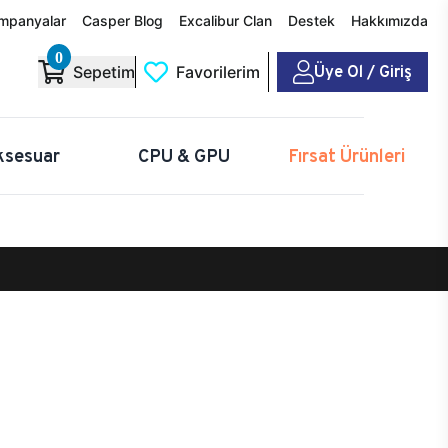
mpanyalar
Casper Blog
Excalibur Clan
Destek
Hakkımızda
0
Üye Ol / Giriş
Sepetim
Favorilerim
ksesuar
CPU & GPU
Fırsat Ürünleri