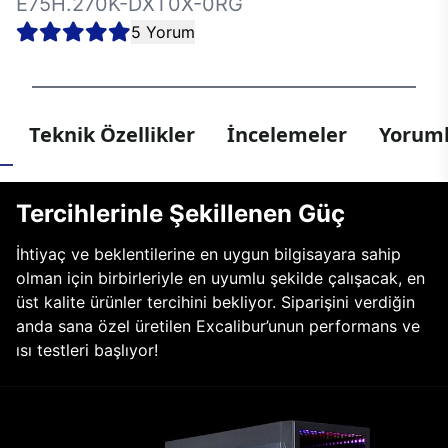
E75H.270K-DXT0X-0RG
5 Yorum
Teknik Özellikler
İncelemeler
Yoruml
Tercihlerinle Şekillenen Güç
İhtiyaç ve beklentilerine en uygun bilgisayara sahip
olman için birbirleriyle en uyumlu şekilde çalışacak, en
üst kalite ürünler tercihini bekliyor. Siparişini verdiğin
anda sana özel üretilen Excalibur’unun performans ve
ısı testleri başlıyor!