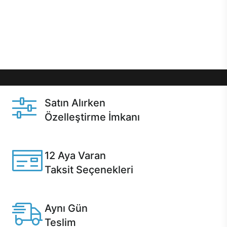
gibi özel fırsatlar Casper kullanıcılarını bekliyor.
Üstelik satın alma ve satın alma sonrasında hızlı
destek sayesinde Casper kullanıcıların her zaman
yanında!
Satın Alırken
Özelleştirme İmkanı
Casper ürünlerini satın alırken ihtiyacınıza göre
özelleştirebilirsiniz.
12 Aya Varan
Taksit Seçenekleri
Anlaşmalı kredi kartlarına 12 aya varan taksit seçenekleri
Casper'da.
Aynı Gün
Teslim