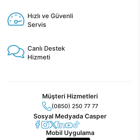
Seçili ürünlerde Aynı Gün Teslim!
Hızlı ve Güvenli
Servis
1 Saatte servis, Jet servis ve Turbo servis seçenekleri
Casper'da!
Canlı Destek
Hizmeti
Ürünlerinizle ilgili Casper Canlı Destek hizmeti her daim
sizinle.
Müşteri Hizmetleri
(0850) 250 77 77
Sosyal Medyada Casper
Casper Facebook
Casper Instagram
Casper Twitter
Casper LinkedIn
Casper YouTube
Casper TikTok
Mobil Uygulama