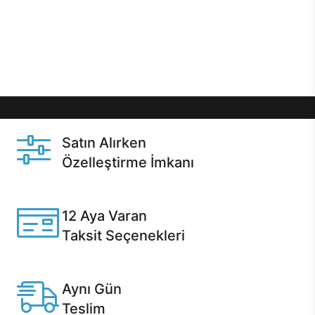
gibi özel fırsatlar Casper kullanıcılarını bekliyor.
Üstelik satın alma ve satın alma sonrasında hızlı
destek sayesinde Casper kullanıcıların her zaman
yanında!
Satın Alırken
Özelleştirme İmkanı
Casper ürünlerini satın alırken ihtiyacınıza göre
özelleştirebilirsiniz.
12 Aya Varan
Taksit Seçenekleri
Anlaşmalı kredi kartlarına 12 aya varan taksit seçenekleri
Casper'da.
Aynı Gün
Teslim