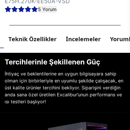
E75H.270K-EE50A-VSD
5 Yorum
Teknik Özellikler
İncelemeler
Yoruml
Tercihlerinle Şekillenen Güç
İhtiyaç ve beklentilerine en uygun bilgisayara sahip
olman için birbirleriyle en uyumlu şekilde çalışacak, en
üst kalite ürünler tercihini bekliyor. Siparişini verdiğin
anda sana özel üretilen Excalibur’unun performans ve
ısı testleri başlıyor!