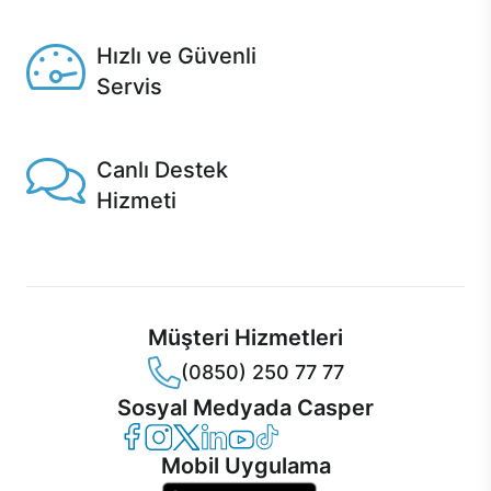
Seçili ürünlerde Aynı Gün Teslim!
Hızlı ve Güvenli
Servis
1 Saatte servis, Jet servis ve Turbo servis seçenekleri
Casper'da!
Canlı Destek
Hizmeti
Ürünlerinizle ilgili Casper Canlı Destek hizmeti her daim
sizinle.
Müşteri Hizmetleri
(0850) 250 77 77
Sosyal Medyada Casper
Casper Facebook
Casper Instagram
Casper Twitter
Casper LinkedIn
Casper YouTube
Casper TikTok
Mobil Uygulama