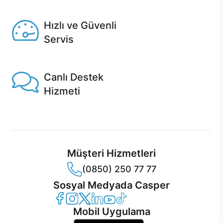
Seçili ürünlerde Aynı Gün Teslim!
Hızlı ve Güvenli
Servis
1 Saatte servis, Jet servis ve Turbo servis seçenekleri
Casper'da!
Canlı Destek
Hizmeti
Ürünlerinizle ilgili Casper Canlı Destek hizmeti her daim
sizinle.
Müşteri Hizmetleri
(0850) 250 77 77
Sosyal Medyada Casper
Casper Facebook
Casper Instagram
Casper Twitter
Casper LinkedIn
Casper YouTube
Casper TikTok
Mobil Uygulama