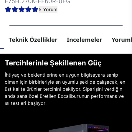
E75H.270K-EE60R-0FG
5 Yorum
Teknik Özellikler
İncelemeler
Yoruml
Tercihlerinle Şekillenen Güç
İhtiyaç ve beklentilerine en uygun bilgisayara sahip
olman için birbirleriyle en uyumlu şekilde çalışacak, en
üst kalite ürünler tercihini bekliyor. Siparişini verdiğin
anda sana özel üretilen Excalibur’unun performans ve
ısı testleri başlıyor!