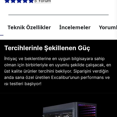
5 Yorum
Teknik Özellikler
İncelemeler
Yoruml
Tercihlerinle Şekillenen Güç
İhtiyaç ve beklentilerine en uygun bilgisayara sahip
olman için birbirleriyle en uyumlu şekilde çalışacak, en
üst kalite ürünler tercihini bekliyor. Siparişini verdiğin
anda sana özel üretilen Excalibur’unun performans ve
ısı testleri başlıyor!