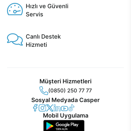
Hızlı ve Güvenli
Servis
1 Saatte servis, Jet servis ve Turbo servis seçenekleri
Casper'da!
Canlı Destek
Hizmeti
Ürünlerinizle ilgili Casper Canlı Destek hizmeti her daim
sizinle.
Müşteri Hizmetleri
(0850) 250 77 77
Sosyal Medyada Casper
Casper Facebook
Casper Instagram
Casper Twitter
Casper LinkedIn
Casper YouTube
Casper TikTok
Mobil Uygulama