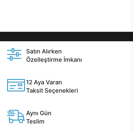
Üstelik satın alma ve satın alma sonrasında hızlı
destek sayesinde Casper kullanıcıların her zaman
yanında!
Satın Alırken
Özelleştirme İmkanı
Casper ürünlerini satın alırken ihtiyacınıza göre
özelleştirebilirsiniz.
12 Aya Varan
Taksit Seçenekleri
Anlaşmalı kredi kartlarına 12 aya varan taksit seçenekleri
Casper'da.
Aynı Gün
Teslim
Seçili ürünlerde Aynı Gün Teslim!