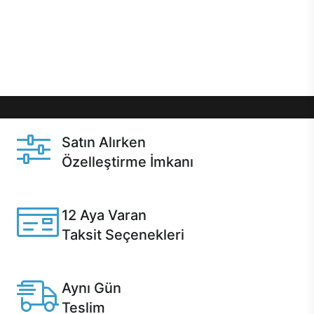
gibi özel fırsatlar Casper kullanıcılarını bekliyor.
Üstelik satın alma ve satın alma sonrasında hızlı
destek sayesinde Casper kullanıcıların her zaman
yanında!
Satın Alırken
Özelleştirme İmkanı
Casper ürünlerini satın alırken ihtiyacınıza göre
özelleştirebilirsiniz.
12 Aya Varan
Taksit Seçenekleri
Anlaşmalı kredi kartlarına 12 aya varan taksit seçenekleri
Casper'da.
Aynı Gün
Teslim