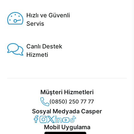
Seçili ürünlerde Aynı Gün Teslim!
Hızlı ve Güvenli
Servis
1 Saatte servis, Jet servis ve Turbo servis seçenekleri
Casper'da!
Canlı Destek
Hizmeti
Ürünlerinizle ilgili Casper Canlı Destek hizmeti her daim
sizinle.
Müşteri Hizmetleri
(0850) 250 77 77
Sosyal Medyada Casper
Casper Facebook
Casper Instagram
Casper Twitter
Casper LinkedIn
Casper YouTube
Casper TikTok
Mobil Uygulama