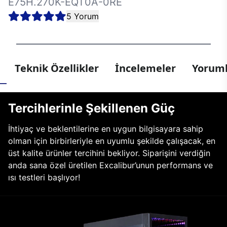
E75H.270K-EQT0A-0RE
5 Yorum
Teknik Özellikler
İncelemeler
Yoruml
Tercihlerinle Şekillenen Güç
İhtiyaç ve beklentilerine en uygun bilgisayara sahip
olman için birbirleriyle en uyumlu şekilde çalışacak, en
üst kalite ürünler tercihini bekliyor. Siparişini verdiğin
anda sana özel üretilen Excalibur’unun performans ve
ısı testleri başlıyor!