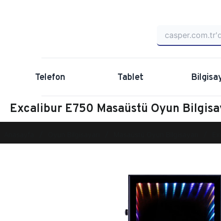
Telefon
Tablet
Bilgisa
Excalibur E750 Masaüstü Oyun Bilgi
Anasayfa
Oyun Bilgisayarı
Masaüstü Oyun Bilgisayarı
Ex