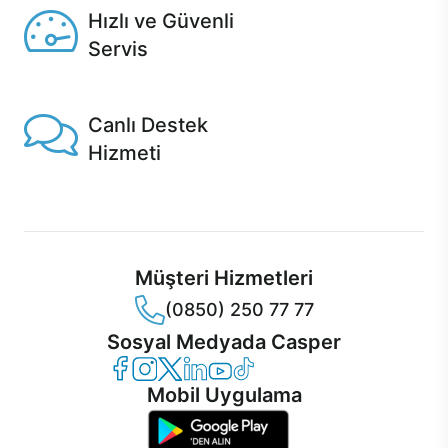
Hızlı ve Güvenli
Servis
1 Saatte servis, Jet servis ve Turbo servis seçenekleri
Casper'da!
Canlı Destek
Hizmeti
Ürünlerinizle ilgili Casper Canlı Destek hizmeti her daim
sizinle.
Müşteri Hizmetleri
(0850) 250 77 77
Sosyal Medyada Casper
Casper Facebook
Casper Instagram
Casper Twitter
Casper LinkedIn
Casper YouTube
Casper TikTok
Mobil Uygulama