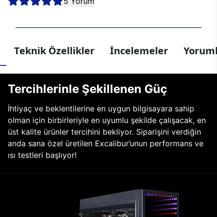
5 Yorum
Teknik Özellikler
İncelemeler
Yoruml
Tercihlerinle Şekillenen Güç
İhtiyaç ve beklentilerine en uygun bilgisayara sahip
olman için birbirleriyle en uyumlu şekilde çalışacak, en
üst kalite ürünler tercihini bekliyor. Siparişini verdiğin
anda sana özel üretilen Excalibur’unun performans ve
ısı testleri başlıyor!