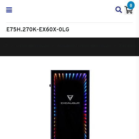
0
E75H.270K-EX60X-0LG
Oyun Bilgisayarı
Masaüstü Oyun Bilgisayarı
Excalibur