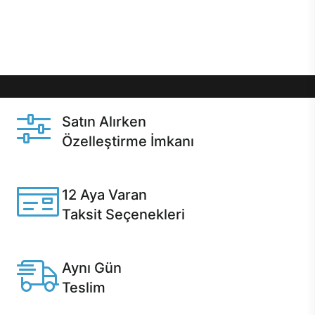
Üstelik satın alma ve satın alma sonrasında hızlı
destek sayesinde Casper kullanıcıların her zaman
yanında!
Satın Alırken
Özelleştirme İmkanı
Casper ürünlerini satın alırken ihtiyacınıza göre
özelleştirebilirsiniz.
12 Aya Varan
Taksit Seçenekleri
Anlaşmalı kredi kartlarına 12 aya varan taksit seçenekleri
Casper'da.
Aynı Gün
Teslim
Seçili ürünlerde Aynı Gün Teslim!