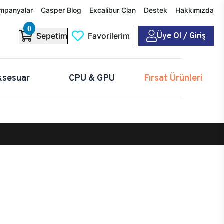
mpanyalar
Casper Blog
Excalibur Clan
Destek
Hakkımızda
0
Üye Ol / Giriş
Sepetim
Favorilerim
ksesuar
CPU & GPU
Fırsat Ürünleri