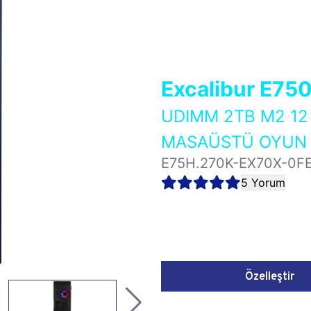
Excalibur E75
UDIMM 2TB M2 12
MASAÜSTÜ OYUN B
E75H.270K-EX70X-0F
5 Yorum
Özelleştir