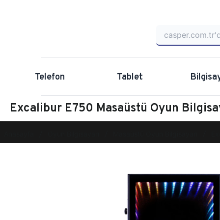
Telefon
Tablet
Bilgisa
Excalibur E750 Masaüstü Oyun Bilgis
Anasayfa
Oyun Bilgisayarı
Masaüstü Oyun Bilgisayarı
Ex