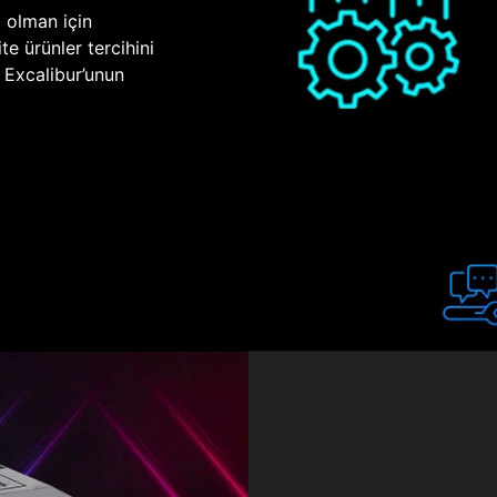
p olman için
te ürünler tercihini
n Excalibur’unun