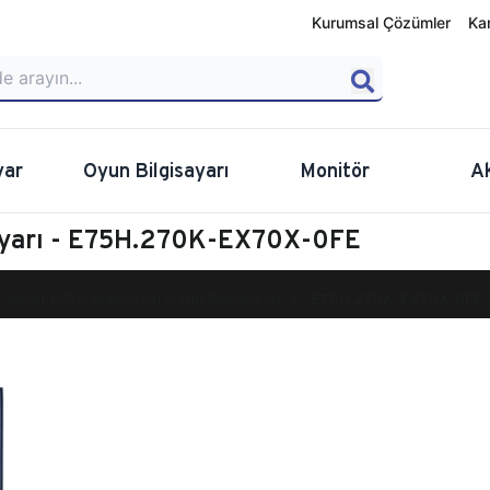
Kurumsal Çözümler
Ka
yar
Oyun Bilgisayarı
Monitör
A
ayarı - E75H.270K-EX70X-0FE
calibur E750 Masaüstü Oyun Bilgisayarı
E75H.270K-EX70X-0FE