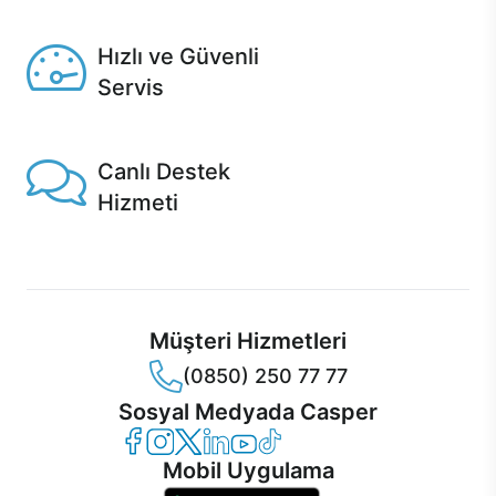
Seçili ürünlerde Aynı Gün Teslim!
Hızlı ve Güvenli
Servis
1 Saatte servis, Jet servis ve Turbo servis seçenekleri
Casper'da!
Canlı Destek
Hizmeti
Ürünlerinizle ilgili Casper Canlı Destek hizmeti her daim
sizinle.
Müşteri Hizmetleri
(0850) 250 77 77
Sosyal Medyada Casper
Casper Facebook
Casper Instagram
Casper Twitter
Casper LinkedIn
Casper YouTube
Casper TikTok
Mobil Uygulama