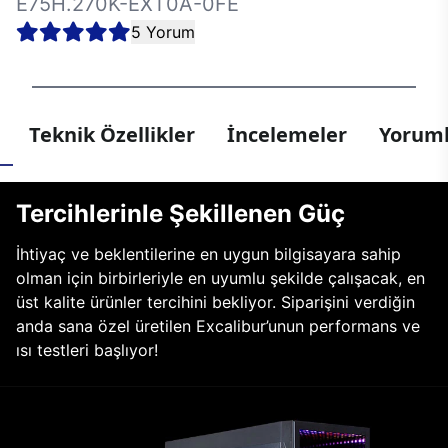
E75H.270K-EXT0A-0FE
5 Yorum
Teknik Özellikler
İncelemeler
Yoruml
Tercihlerinle Şekillenen Güç
İhtiyaç ve beklentilerine en uygun bilgisayara sahip
olman için birbirleriyle en uyumlu şekilde çalışacak, en
üst kalite ürünler tercihini bekliyor. Siparişini verdiğin
anda sana özel üretilen Excalibur’unun performans ve
ısı testleri başlıyor!