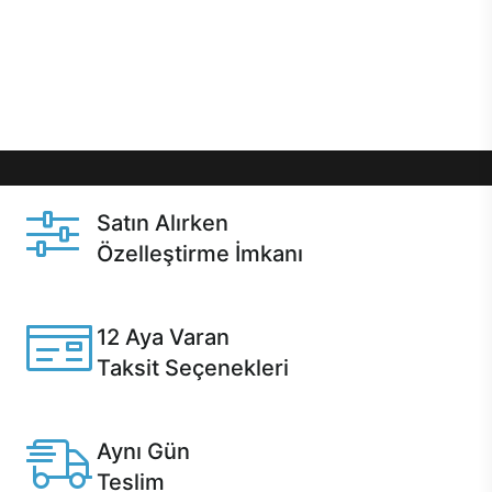
gibi özel fırsatlar Casper kullanıcılarını bekliyor.
Üstelik satın alma ve satın alma sonrasında hızlı
destek sayesinde Casper kullanıcıların her zaman
yanında!
Satın Alırken
Özelleştirme İmkanı
Casper ürünlerini satın alırken ihtiyacınıza göre
özelleştirebilirsiniz.
12 Aya Varan
Taksit Seçenekleri
Anlaşmalı kredi kartlarına 12 aya varan taksit seçenekleri
Casper'da.
Aynı Gün
Teslim