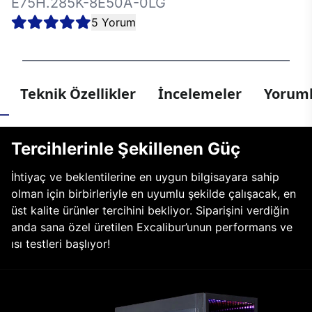
E75H.285K-8E50A-0LG
5 Yorum
Teknik Özellikler
İncelemeler
Yoruml
Tercihlerinle Şekillenen Güç
İhtiyaç ve beklentilerine en uygun bilgisayara sahip
olman için birbirleriyle en uyumlu şekilde çalışacak, en
üst kalite ürünler tercihini bekliyor. Siparişini verdiğin
anda sana özel üretilen Excalibur’unun performans ve
ısı testleri başlıyor!