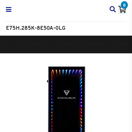
0
E75H.285K-8E50A-0LG
Oyun Bilgisayarı
Masaüstü Oyun Bilgisayarı
Excalibur