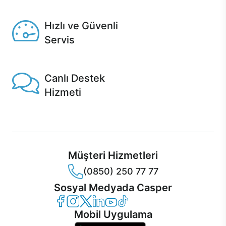
Seçili ürünlerde Aynı Gün Teslim!
Hızlı ve Güvenli
Servis
1 Saatte servis, Jet servis ve Turbo servis seçenekleri
Casper'da!
Canlı Destek
Hizmeti
Ürünlerinizle ilgili Casper Canlı Destek hizmeti her daim
sizinle.
Müşteri Hizmetleri
(0850) 250 77 77
Sosyal Medyada Casper
Casper Facebook
Casper Instagram
Casper Twitter
Casper LinkedIn
Casper YouTube
Casper TikTok
Mobil Uygulama