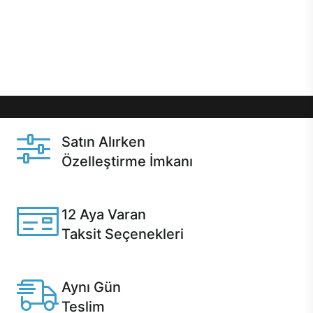
gibi özel fırsatlar Casper kullanıcılarını bekliyor.
Üstelik satın alma ve satın alma sonrasında hızlı
destek sayesinde Casper kullanıcıların her zaman
yanında!
Satın Alırken
Özelleştirme İmkanı
Casper ürünlerini satın alırken ihtiyacınıza göre
özelleştirebilirsiniz.
12 Aya Varan
Taksit Seçenekleri
Anlaşmalı kredi kartlarına 12 aya varan taksit seçenekleri
Casper'da.
Aynı Gün
Teslim