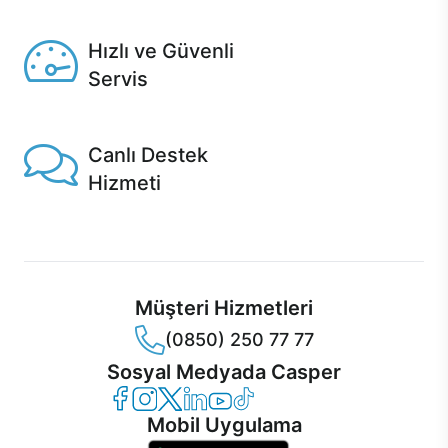
Seçili ürünlerde Aynı Gün Teslim!
Hızlı ve Güvenli
Servis
1 Saatte servis, Jet servis ve Turbo servis seçenekleri
Casper'da!
Canlı Destek
Hizmeti
Ürünlerinizle ilgili Casper Canlı Destek hizmeti her daim
sizinle.
Müşteri Hizmetleri
(0850) 250 77 77
Sosyal Medyada Casper
Casper Facebook
Casper Instagram
Casper Twitter
Casper LinkedIn
Casper YouTube
Casper TikTok
Mobil Uygulama