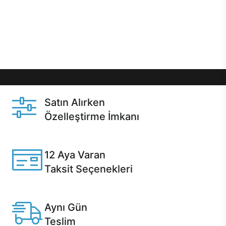
gibi özel fırsatlar Casper kullanıcılarını bekliyor.
Üstelik satın alma ve satın alma sonrasında hızlı
destek sayesinde Casper kullanıcıların her zaman
yanında!
Satın Alırken
Özelleştirme İmkanı
Casper ürünlerini satın alırken ihtiyacınıza göre
özelleştirebilirsiniz.
12 Aya Varan
Taksit Seçenekleri
Anlaşmalı kredi kartlarına 12 aya varan taksit seçenekleri
Casper'da.
Aynı Gün
Teslim