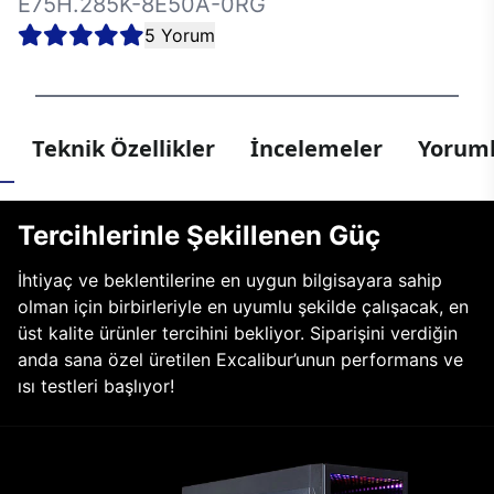
E75H.285K-8E50A-0RG
5 Yorum
Teknik Özellikler
İncelemeler
Yoruml
Tercihlerinle Şekillenen Güç
İhtiyaç ve beklentilerine en uygun bilgisayara sahip
olman için birbirleriyle en uyumlu şekilde çalışacak, en
üst kalite ürünler tercihini bekliyor. Siparişini verdiğin
anda sana özel üretilen Excalibur’unun performans ve
ısı testleri başlıyor!