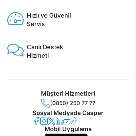
Seçili ürünlerde Aynı Gün Teslim!
Hızlı ve Güvenli
Servis
1 Saatte servis, Jet servis ve Turbo servis seçenekleri
Casper'da!
Canlı Destek
Hizmeti
Ürünlerinizle ilgili Casper Canlı Destek hizmeti her daim
sizinle.
Müşteri Hizmetleri
(0850) 250 77 77
Sosyal Medyada Casper
Casper Facebook
Casper Instagram
Casper Twitter
Casper LinkedIn
Casper YouTube
Casper TikTok
Mobil Uygulama