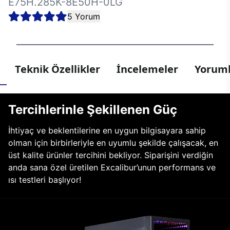
E75H.285K-8E50H-0LG
5 Yorum
Teknik Özellikler
İncelemeler
Yoruml
Tercihlerinle Şekillenen Güç
İhtiyaç ve beklentilerine en uygun bilgisayara sahip
olman için birbirleriyle en uyumlu şekilde çalışacak, en
üst kalite ürünler tercihini bekliyor. Siparişini verdiğin
anda sana özel üretilen Excalibur’unun performans ve
ısı testleri başlıyor!