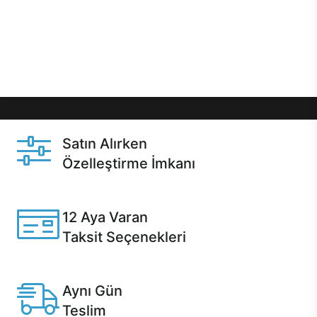
gibi özel fırsatlar Casper kullanıcılarını bekliyor.
Üstelik satın alma ve satın alma sonrasında hızlı
destek sayesinde Casper kullanıcıların her zaman
yanında!
Satın Alırken
Özelleştirme İmkanı
Casper ürünlerini satın alırken ihtiyacınıza göre
özelleştirebilirsiniz.
12 Aya Varan
Taksit Seçenekleri
Anlaşmalı kredi kartlarına 12 aya varan taksit seçenekleri
Casper'da.
Aynı Gün
Teslim