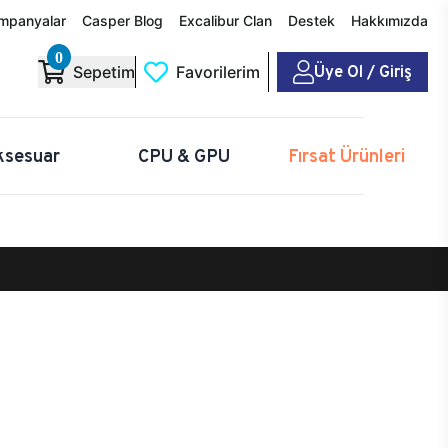
mpanyalar
Casper Blog
Excalibur Clan
Destek
Hakkımızda
0
Üye Ol / Giriş
Sepetim
Favorilerim
ksesuar
CPU & GPU
Fırsat Ürünleri