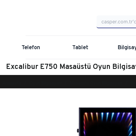
Telefon
Tablet
Bilgisa
Excalibur E750 Masaüstü Oyun Bilgi
Anasayfa
Oyun Bilgisayarı
Masaüstü Oyun Bilgisayarı
Ex