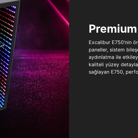
Premium 
Excalibur E750’nin ö
paneller, sistem bile
aydınlatma ile etkile
kaliteli yüzey detay
sağlayan E750, perfo