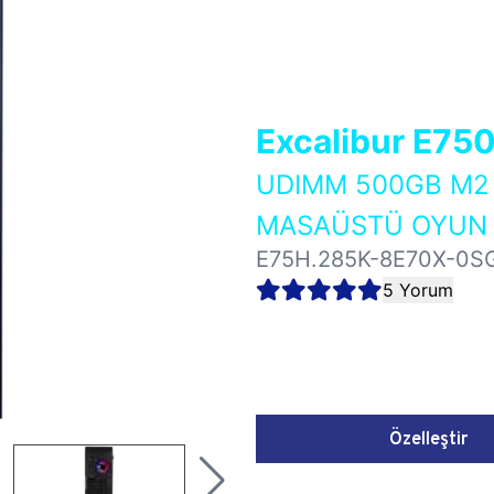
Excalibur E75
UDIMM 500GB M2 
MASAÜSTÜ OYUN B
E75H.285K-8E70X-0S
5 Yorum
Özelleştir