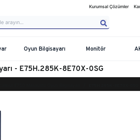
Kurumsal Çözümler
Ka
yar
Oyun Bilgisayarı
Monitör
A
sayarı - E75H.285K-8E70X-0SG
calibur E750 Masaüstü Oyun Bilgisayarı
E75H.285K-8E70X-0SG