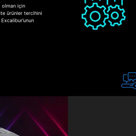
p olman için
te ürünler tercihini
n Excalibur’unun