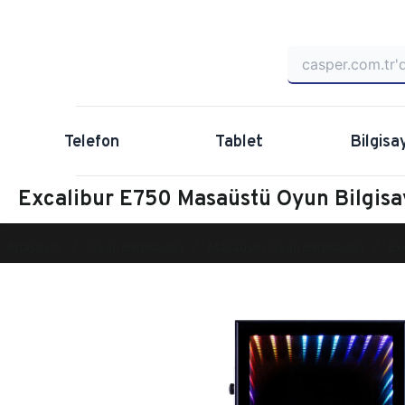
Telefon
Tablet
Bilgisa
Excalibur E750 Masaüstü Oyun Bilgi
Anasayfa
Oyun Bilgisayarı
Masaüstü Oyun Bilgisayarı
Ex