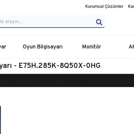
Kurumsal Çözümler
Ka
yar
Oyun Bilgisayarı
Monitör
A
sayarı - E75H.285K-8Q50X-0HG
calibur E750 Masaüstü Oyun Bilgisayarı
E75H.285K-8Q50X-0HG