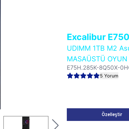
Excalibur E75
UDIMM 1TB M2 As
MASAÜSTÜ OYUN B
E75H.285K-8Q50X-0H
5 Yorum
Özelleştir