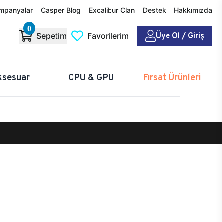
mpanyalar
Casper Blog
Excalibur Clan
Destek
Hakkımızda
0
Üye Ol / Giriş
Sepetim
Favorilerim
ksesuar
CPU & GPU
Fırsat Ürünleri